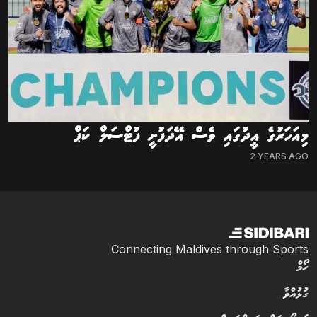
މިއަހަރުގެ އީދުގައި ވެސް އޭދަފުށީ ފުޓްސަލް ކަޕް
2 YEARS AGO
Connecting Maldives through Sports
ހޯމް
ގުޅުއްވާ