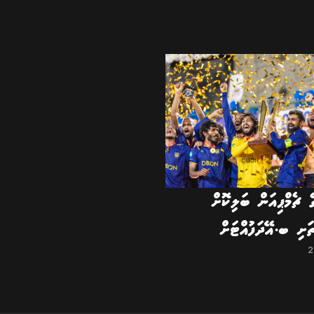
ެ ޗެމްޕިއަން ބަލިކޮށް
ތަށި ބ.އޭދަފުއްޓަށް
2