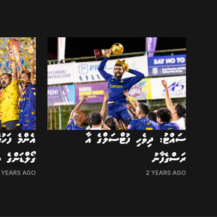
ސައްޓު: ދިވެހި ފުޓްސަލްގެ އާ
އެންމެ ފަހުގ
ރަސްގެފާނު
ގޯލްޑަންގެ 
 YEARS AGO
2 YEARS AGO