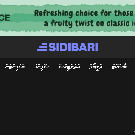
ބާސްކެޓު
ވޮލީބޯޅަ
އެތުލެޓިކްސް
ސާފިންގު
ބެޑުމިންޓަން