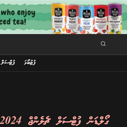
Ski
t
conten
Search Button
Search
for:
ފުޓުބޯޅަ
ފުޓްސަލް
ގޯލްޑަން ފުޓްސަލް ޗެލެންޖް 2024