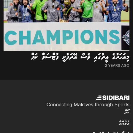
މިއަހަރުގެ އީދުގައި ވެސް އޭދަފުށީ ފުޓްސަލް ކަޕް
2 YEARS AGO
Connecting Maldives through Sports
ހޯމް
ގުޅުއްވާ