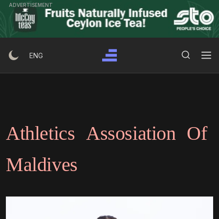
Ski
ADVERTISEMENT
t
conten
Search Button
Search
ENG
for:
Athletics Assosiation Of
Maldives