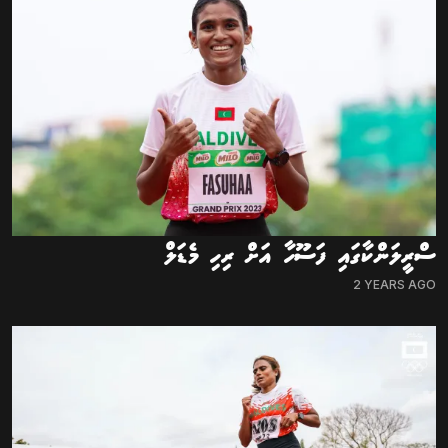
ސްރީލަންކާގައި ފަސޫހާ އަށް ރިހި މެޑަލް
2 YEARS AGO