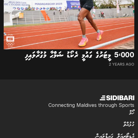
5،000 މީޓަރުގެ ގައުމީ ރެކޯޑު ޝަމްޙާ މުގުރާލައިފި
2 YEARS AGO
Connecting Maldives through Sports
ހޯމް
ގުޅުއްވާ
އެޑިޓޯރިއަލް ގައިޑްލައިން