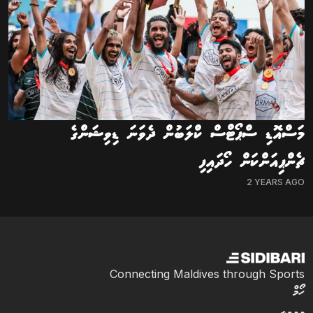
މަސްއޮޑި ސްޕޯޓްސް ކްލަބުން ދެވަނަ ޑިވިޝަންގެ
ޗެންޕިއަންކަން ހޯދައިފި
2 YEARS AGO
Connecting Maldives through Sports
ހޯމް