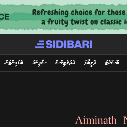
ބާސްކެޓު
ވޮލީބޯޅަ
އެތުލެޓިކްސް
ސާފިންގު
ބެޑުމިންޓަން
Aiminath 