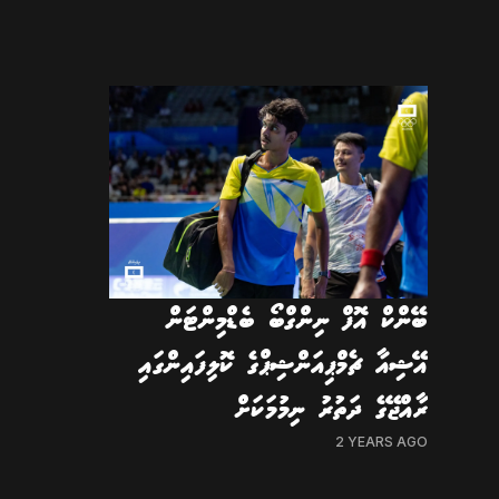
ބޭންކް އޮފް ނިންގްބޯ ބެޑްމިންޓަން
އޭޝިއާ ޗެމްޕިއަންޝިޕްގެ ކޮލިފައިންގައި
ރާއްޖޭގެ ދަތުރު ނިމުމަކަށް
2 YEARS AGO