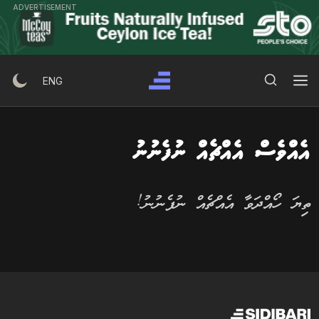
Ski
ADVERTISEMENT
t
conten
Search Button
Search
ENG
for:
އެއްވެސް އެއްޗެއް ނުފެނުނު
ތިޔަ ހޯއްދަވާ އެއްޗެއް ނުފެނުނު!