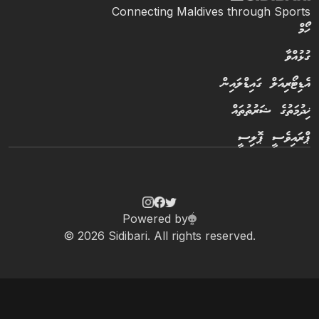
Connecting Maldives through Sports
ހޯމް
ގުޅުއްވާ
އެޑިޓޯރިއަލް ގައިޑްލައިން
ޚިދުމަތުގެ ޝަރުތުތައް
ޕްރައިވެސީ ޕޮލިސީ
Powered by
© 2026 Sidibari. All rights reserved.