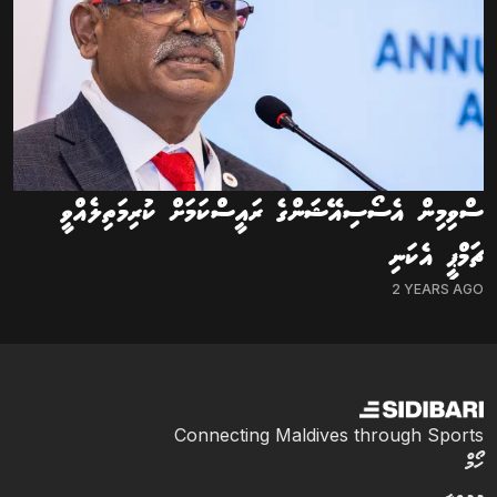
ސްވިމިން އެސޯސިއޭޝަންގެ ރައީސްކަމަށް ކުރިމަތިލެއްވީ
ޗަމްޕީ އެކަނި
2 YEARS AGO
Connecting Maldives through Sports
ހޯމް