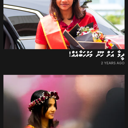
ދީމާ އަށް ހޫނު މަރުހަބާއެއް!
2 YEARS AGO