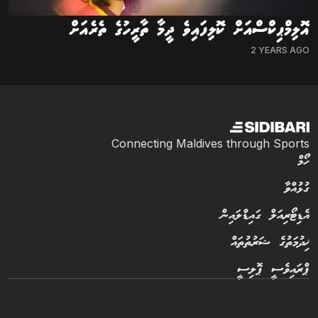
އޮލިމްޕިކްސްއަށް ކޮލިފައިވެ ދީމާ ތާރީހުގެ ތެރެއަށް
2 YEARS AGO
Connecting Maldives through Sports
ހޯމް
ގުޅުއްވާ
އެޑިޓޯރިއަލް ގައިޑްލައިން
ޚިދުމަތުގެ ޝަރުތުތައް
ޕްރައިވެސީ ޕޮލިސީ