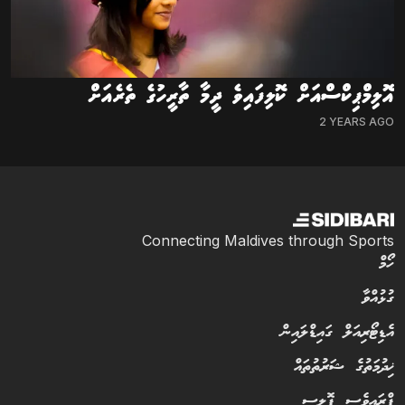
އޮލިމްޕިކްސްއަށް ކޮލިފައިވެ ދީމާ ތާރީހުގެ ތެރެއަށް
2 YEARS AGO
Connecting Maldives through Sports
ހޯމް
ގުޅުއްވާ
އެޑިޓޯރިއަލް ގައިޑްލައިން
ޚިދުމަތުގެ ޝަރުތުތައް
ޕްރައިވެސީ ޕޮލިސީ