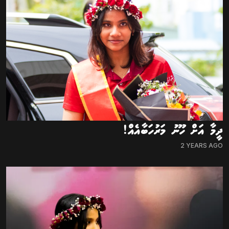
ދީމާ އަށް ހޫނު މަރުހަބާއެއް!
2 YEARS AGO