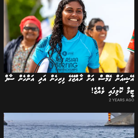
އޭޝިއަން ގޭމްސް އަށް ރާއްޖޭގެ ފިރިހެން އަދި އަންހެން ސާފް
ޓީމް ކޮލިފައި ވެއްޖެ!
2 YEARS AGO