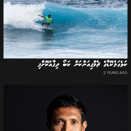
ކަޅެގަލެކޮޑާގެ ޗެމްޕިއަންކަން ކަބޯ ދިފާއުކޮށްފި
2 YEARS AGO