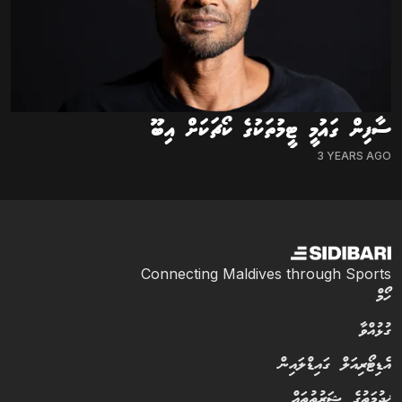
ސާފިން ގައުމީ ޓީމުތަކުގެ ކޯޗަކަށް އިބޫ
3 YEARS AGO
Connecting Maldives through Sports
ހޯމް
ގުޅުއްވާ
އެޑިޓޯރިއަލް ގައިޑްލައިން
ޚިދުމަތުގެ ޝަރުތުތައް