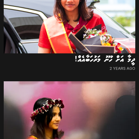
ދީމާ އަށް ހޫނު މަރުހަބާއެއް!
2 YEARS AGO