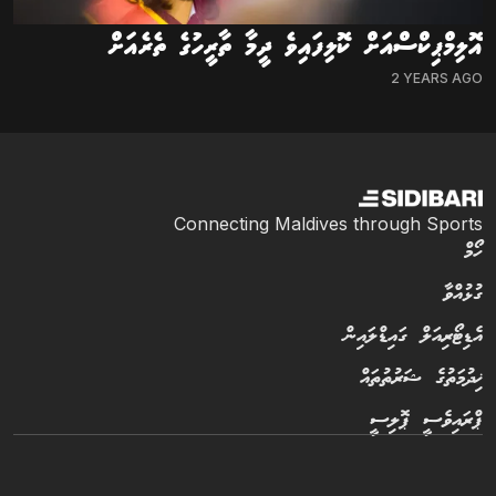
އޮލިމްޕިކްސްއަށް ކޮލިފައިވެ ދީމާ ތާރީހުގެ ތެރެއަށް
2 YEARS AGO
Connecting Maldives through Sports
ހޯމް
ގުޅުއްވާ
އެޑިޓޯރިއަލް ގައިޑްލައިން
ޚިދުމަތުގެ ޝަރުތުތައް
ޕްރައިވެސީ ޕޮލިސީ