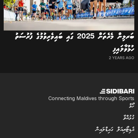
ބަރލިން މެރެތަން 2025 ގައި ބައިވެރިވުމުގެ ފުރުސަތު
ހުޅުވާލައިފި
2 YEARS AGO
Connecting Maldives through Sports
ހޯމް
ގުޅުއްވާ
އެޑިޓޯރިއަލް ގައިޑްލައިން