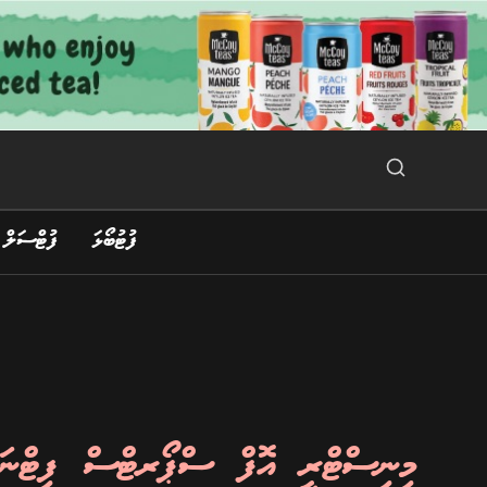
Ski
t
conten
Search Button
Search
for:
ފުޓުބޯޅަ
ފުޓްސަލް
މިނިސްޓްރީ އޮފް ސްޕޯރޓްސް ފިޓްނަ