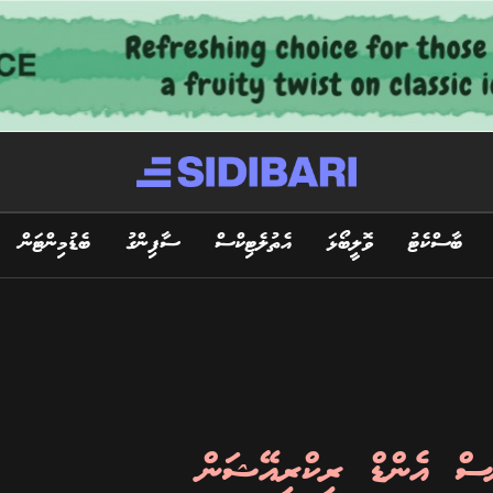
ބާސްކެޓު
ވޮލީބޯޅަ
އެތުލެޓިކްސް
ސާފިންގު
ބެޑުމިންޓަން
ސް އެންޑް ރިކްރިއޭޝަން