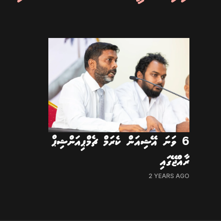
6 ވަނަ އޭޝިއަން ކެރަމް ޗެމްޕިއަންޝިޕް
ރާއްޖޭގައި
2 YEARS AGO