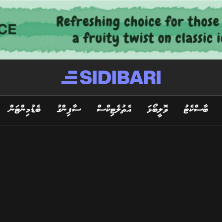
ބާސްކެޓު
ވޮލީބޯޅަ
އެތުލެޓިކްސް
ސާފިންގު
ބެޑުމިންޓަން