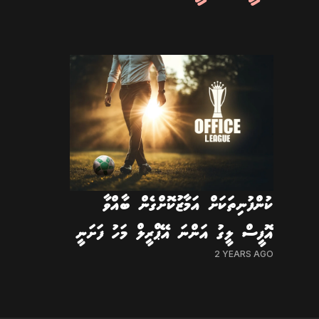
ކުންފުނިތަކަށް އަމާޒުކޮށްގެން ބާއްވާ
އޮފީސް ލީގު އަންނަ އޭޕްރީލް މަހު ފަށަނީ
2 YEARS AGO