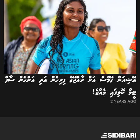
އޭޝިއަން ގޭމްސް އަށް ރާއްޖޭގެ ފިރިހެން އަދި އަންހެން ސާފް
ޓީމް ކޮލިފައި ވެއްޖެ!
2 YEARS AGO