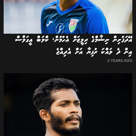
އޭދަފުށިން ނިޝާމްގެ ރިލީޒަށް އެހުމުން، ކްލަބް އީގަލްސް
އިން ދެ ލައްކަ ރުފިޔާ އަށް އެދިއްޖެ
2 YEARS AGO