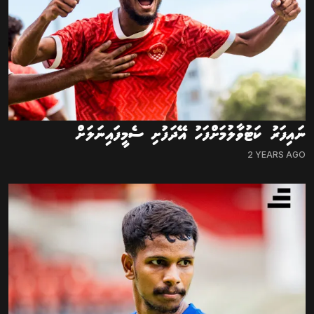
ނައިފަރު ކަޓުވާލުމަށްފަހު އޭދަފުށި ސެމީފައިނަލަށް
2 YEARS AGO