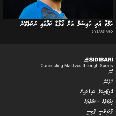
ހަމްޒާ އަދި ހައިޝަމް އަށް ގޯލްޑް ކަޕްގައި ނުކުޅެވޭނެ
2 YEARS AGO
Connecting Maldives through Sports
ހޯމް
ގުޅުއްވާ
އެޑިޓޯރިއަލް ގައިޑްލައިން
ޚިދުމަތުގެ ޝަރުތުތައް
ޕްރައިވެސީ ޕޮލިސީ