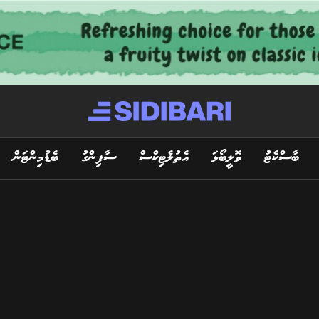
ބާސްކެޓު
ވޮލީބޯޅަ
އެތުލެޓިކްސް
ސާފިންގު
ބެޑުމިންޓަން