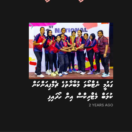
ގައުމީ ނެޓްބޯޅަ މުބާރާތުގެ ޗެމްޕިއަންކަން
ކުލަބް މެޓްރިކްސް އިން ހޯދައިފި
2 YEARS AGO