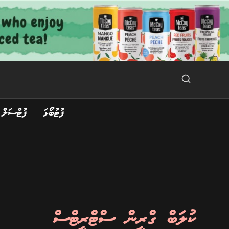
Ski
t
conten
Search Button
Search
for:
ފުޓުބޯޅަ
ފުޓްސަލް
ކުލަބް ގްރީން ސްޓްރީޓްސް