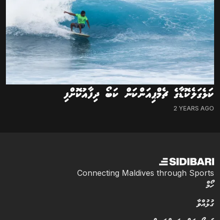
ކަޅެގަލެކޮޑާގެ ޗެމްޕިއަންކަން ކަބޯ ދިފާއުކޮށްފި
2 YEARS AGO
Connecting Maldives through Sports
ހޯމް
ގުޅުއްވާ