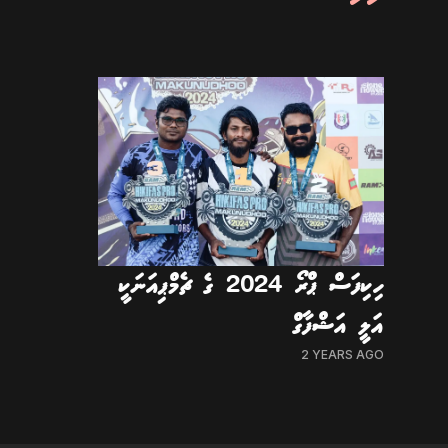
ހިކިފަސް ޕްރޯ 2024 ގެ ޗެމްޕިއަނަކީ
އަލީ އަޝްފާގް
2 YEARS AGO