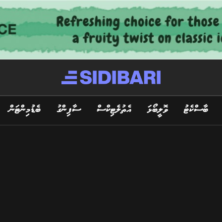
ބާސްކެޓު
ވޮލީބޯޅަ
އެތުލެޓިކްސް
ސާފިންގު
ބެޑުމިންޓަން