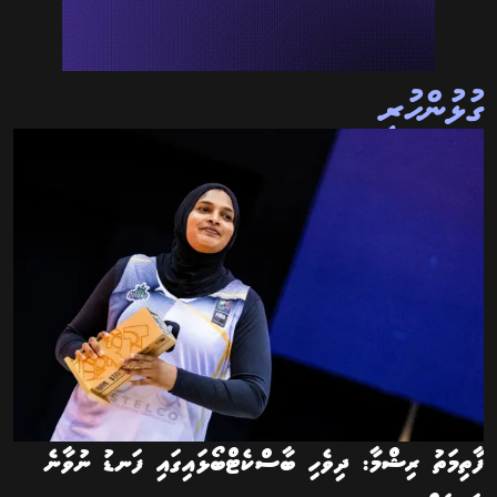
ގުޅުންހުރި
ފާތިމަތު ރިޝްމާ: ދިވެހި ބާސްކެޓްބޯޅައިގައި ފަނޑު ނުވާނެ