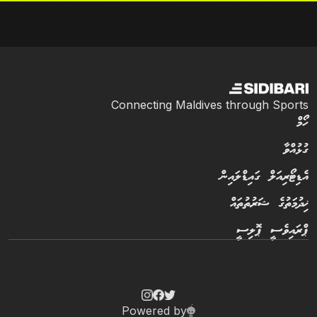
Connecting Maldives through Sports
ހޯމް
ގުޅުއްވާ
އެޑިޓޯރިއަލް ގައިޑްލައިން
ޚިދުމަތުގެ ޝަރުތުތައް
ޕްރައިވެސީ ޕޮލިސީ
Powered by