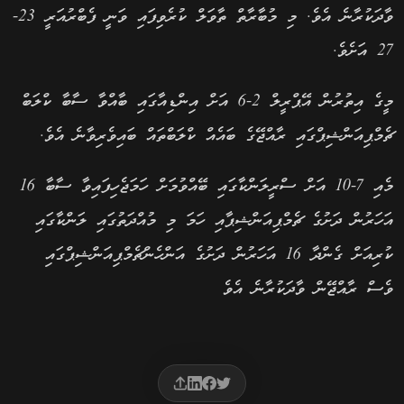
ވާދަކުރާނެ އެވެ. މި މުބާރާތް ތާވަލް ކުރެވިފައި ވަނީ ފެބްރުއަރީ 23-
27 އަށެވެ.
މީގެ އިތުރުން އޭޕްރީލް 2-6 އަށް އިންޑިއާގައި ބާއްވާ ސާބާ ކްލަބް
ޗެމްޕިއަންޝިޕްގައި ރާއްޖޭގެ ބައެއް ކްލަބްތައް ބައިވެރިވާނެ އެވެ.
މެއި 7-10 އަށް ސްރީލަންކާގައި ބޭއްވުމަށް ހަމަޖެހިފައިވާ ސާބާ 16
އަހަރުން ދަށުގެ ޗެމްޕިއަންޝިޕާއި ހަމަ މި މުއްދަތުގައި ލަންކާގައި
ކުރިއަށް ގެންދާ 16 އަހަރުން ދަށުގެ އަންހެންޗެމްޕިއަންޝިޕްގައި
ވެސް ރާއްޖޭން ވާދަކުރާނެ އެވެ