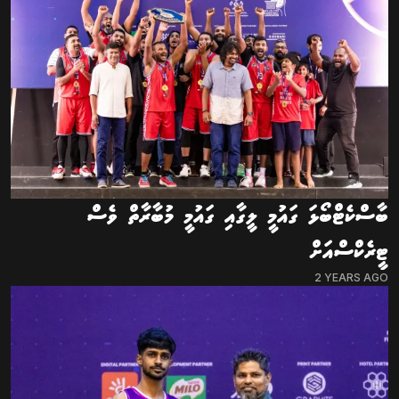
ބާސްކެޓްބޯޅަ ގައުމީ ލީގާއި ގައުމީ މުބާރާތް ވެސް
ޓީރެކްސްއަށް
2 YEARS AGO