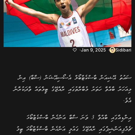
Jan 9, 2025
Sidibari
ސައުތު އޭޝިއަން ބާސްކެޓްބޯލް އެސޯސިއޭޝަން (ސާބާ) އިން
މިއަހަރު ބާއްވާ ހަތަރު މުބާރާތުގައި ރާއްޖޭގެ ޓީމްތައް ވާދަކުރާނެ
އެވެ.
އިންޑިއާގައި ބާއްވާ 3 ވަނަ ސާބާ އަންހެން ބާސްކެޓްބޯޅަ
ޗެމްޕިއަންޝިޕްގައި ރާއްޖޭގެ ގައުމީ އަންހެން ބާސްކެޓްބޯޅަ ޓީމު