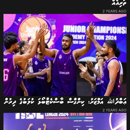
ތަރިއެއް
2 YEARS AGO
ޢަބްދުﷲ އަމްޒަރު: ކިންގްސް ބާސްކެޓްބޯޅަ ކުލަބުގެ ދިރުން
2 YEARS AGO