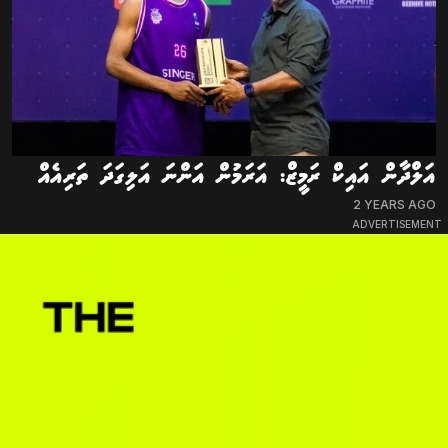
އަލްދާން އައިކް ރަމީޒް: އަރަމުން އަންނަ އަލިގަދަ ތަރިއެއް
2 YEARS AGO
ADVERTISEMENT