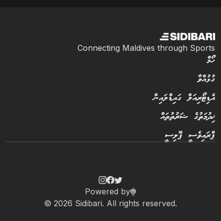
Connecting Maldives through Sports
ހޯމް
ގުޅުއްވާ
އެޑިޓޯރިއަލް ގައިޑްލައިން
ޚިދުމަތުގެ ޝަރުތުތައް
ޕްރައިވެސީ ޕޮލިސީ
Powered by
© 2026 Sidibari. All rights reserved.