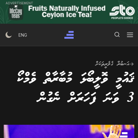
Ski
ADVERTISEMENT
t
conten
Search Button
Search
ENG
for:
އަނބުރާ ގެލެރީތަކަށް
ޤައުމީ ވޮލީބޯޅަ މުބާރާތް ވެމްކޯ
3 ވަނަ ފަހަރަށް ނެގުން