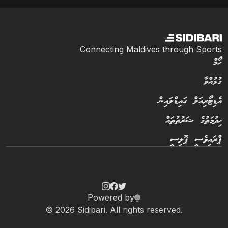
Connecting Maldives through Sports
ހޯމް
ގުޅުއްވާ
އެޑިޓޯރިއަލް ގައިޑްލައިން
ޚިދުމަތުގެ ޝަރުތުތައް
ޕްރައިވެސީ ޕޮލިސީ
Powered by
© 2026 Sidibari. All rights reserved.