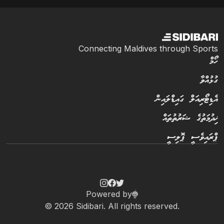
Connecting Maldives through Sports
ހޯމް
ގުޅުއްވާ
އެޑިޓޯރިއަލް ގައިޑްލައިން
ޚިދުމަތުގެ ޝަރުތުތައް
ޕްރައިވެސީ ޕޮލިސީ
Powered by
© 2026 Sidibari. All rights reserved.