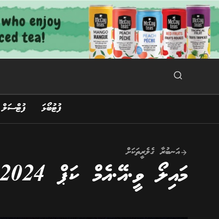
Ski
t
conten
Search Button
Search
for:
ފުޓުބޯޅަ
ފުޓްސަލް
އަނބުރާ ގެލެރީތަކަށް
މައިލޯ ވީ.އޭ.އެމް ކަޕް 2024 މެންސް ޑިވިޝަން ފެށުން