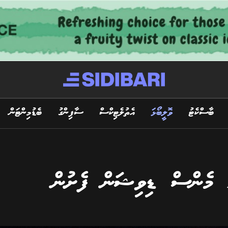
ބާސްކެޓު
ވޮލީބޯޅަ
އެތުލެޓިކްސް
ސާފިންގު
ބެޑުމިންޓަން