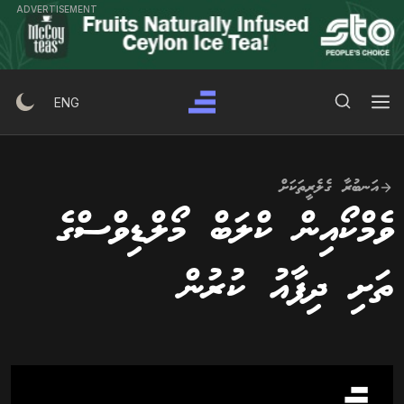
Ski
ADVERTISEMENT
t
conten
Search Button
Search
ENG
for:
އަނބުރާ ގެލެރީތަކަށް
ވެމްކޯއިން ކްލަބް މޯލްޑިވްސްގެ
ތަށި ދިފާއު ކުރުން