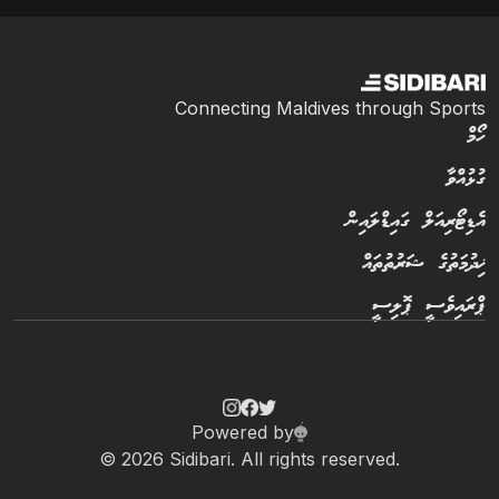
Connecting Maldives through Sports
ހޯމް
ގުޅުއްވާ
އެޑިޓޯރިއަލް ގައިޑްލައިން
ޚިދުމަތުގެ ޝަރުތުތައް
ޕްރައިވެސީ ޕޮލިސީ
Powered by
© 2026 Sidibari. All rights reserved.