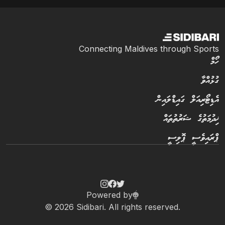
Connecting Maldives through Sports
ހޯމް
ގުޅުއްވާ
އެޑިޓޯރިއަލް ގައިޑްލައިން
ޚިދުމަތުގެ ޝަރުތުތައް
ޕްރައިވެސީ ޕޮލިސީ
Powered by
© 2026 Sidibari. All rights reserved.