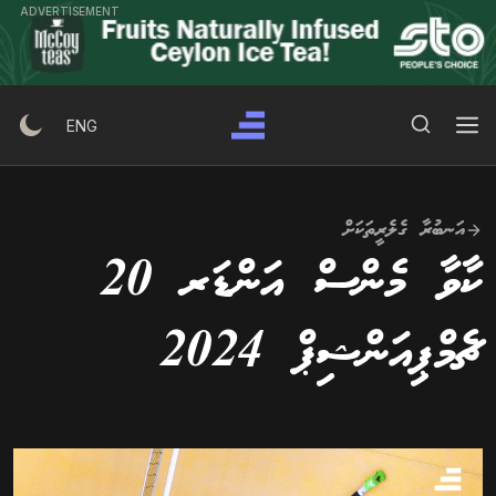
Ski
ADVERTISEMENT
t
conten
Search Button
Search
ENG
for:
އަނބުރާ ގެލެރީތަކަށް
ކާވާ މެންސް އަންޑަރ 20
ޗެމްޕިއަންޝިޕް 2024