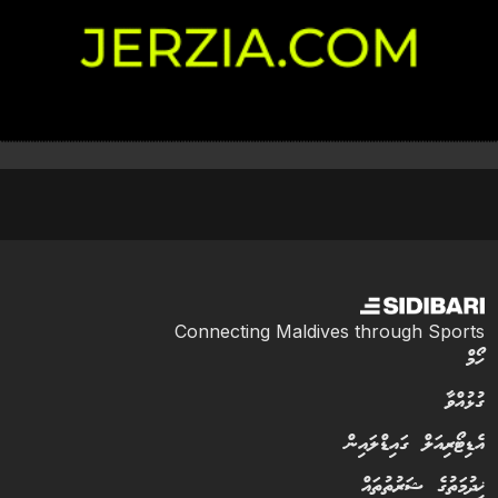
Connecting Maldives through Sports
ހޯމް
ގުޅުއްވާ
އެޑިޓޯރިއަލް ގައިޑްލައިން
ޚިދުމަތުގެ ޝަރުތުތައް