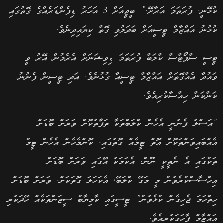
ކުޅޭނީ. ފުރަތަމަ އަރާށޭ.” ބީޖީއަށް 3 އަހަރު ޑިފެންޑަރެއްގެ ގޮތުގައި
ކުޅުނު އައްޒާމް ޓީސީއަށް ބަދަލުވި ގޮތް ކިޔައިދިނެވެ.
ޓީސީ ސްޕޯޓްސް ކްލަބް ފުރަތަމަ ޑިވިޝަނަށް އެރެމުން އޭރު ވީ
ވައުދާ އެއްގޮތަށް އައްޒާމް ޓީސީއާ ގުޅުނެވެ. އަދި ޓީސީން ފެނުނު
ކަންކަން ހިއްސާކުރިއެވެ.
“އަސްލު ފެނުނީ އެހެން ކްލަބްތަކާ ތަފާތުކޮށް ވަރަށް ބޮޑަށް
އެއްބައިވަންތަކޮށް އޮތް ޓީމެއް ގޮތުގައި. ކޮންމެހެން އެހެން ޓީމު
ތަކުގައި އެ ނެތީކީ ނޫން. އެކަމަކު އޭގައި ވަރަށް ބޮޑަށް
އިހްސާސްކުރެވުނު މީ މަގޭ ކްލަބޭ, އެކަހަލަ ގޮތަކަށް. ވަރަށް ބޮޑަށް
ހިތްހަމަ ޖެހިގެން ކުޅެވުނު” ޓީސީގައި ކާމިޔާބު ސީޒަންތަކެއް ހޭދަކުރި
އައްޒާމް ފާހަގަކުރިއެވެ.