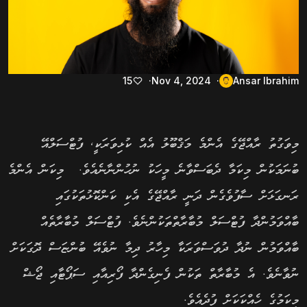
15
Nov 4, 2024
Ansar Ibrahim
މިވަގުތު ރާއްޖޭގެ އެންމެ މަޤްބޫލު އެއް ކުޅިވަރަކީ, ފުޓްސަލްއޭ
ބުނަމަކުން މިކަމާ ދެބަސްވާނެ މީހަކު ނުހުންނާނެއެވެ. މިކަން އެންމެ
ރަނގަޅަށް ސާފުވެގެން ދަނީ ރާއްޖޭގެ އެކި ކަންކޮޅުތަކުގައި
ބާއްވަމުންދާ ފުޓްސަލް މުބާރާތްތަކުންނެވެ. ފުޓްސަލް މުބާރާތެއް
ބާއްވަމުން ނުދާ ދުވަސްވަރަކާ މިހާރު ދިމާ ނުވެއޭ ބުންޏަސް ދޮގަކަށް
ނުވާނެވެ. އެ މުބާރާތް ތަކުން ފެނިގެންދާ ފޯރިއާއި ސަޕޯޓާއި ޖޯޝް
މިކަމުގެ ހެއްކަކަށް ފުދެއެވެ.