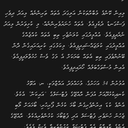
މިއިން ކޮންމެ މުބާރާތަކުން އަލިގަދަ އެތައް ތަރިންނެއް މިއަދު ދިވެހި
ފަސްގަނޑު ދެކެފިއެވެ. އެތައް ހުނަރުވެރިންނެއް, މި ކުޅިވަރުން މިއަދު
ނެރެދީފިއެވެ. އުއްމީދުގައި ކުލަނުޖެހި ތިބި އެތައް ކުއްޖެއްގެ
އުއްމީދުގައި ކުލަޖައްސައިދީފިއެވެ. މިކަމުގައި ކުރިއަރައިގެން ދާން
ބޭނުންވެފައި ތިބި އެތައް ބަޔަކަށް އެ މަގު ވެސް ހުޅުވާލަދީފިއެވެ.
އެއިން މުސްތަގްބަލެއް ހޯދައިދީފިއެވެ.
އުމުރުން 34 އަހަރުގެ، މުހައްމަދު އައްޒާމަކީ، ނ. އަތޮޅު
ކެނދިކުޅުދޫއަށް އުފަން ރާއްޖޭގެ ފުޓްސަލްގެ “އައިކަން” އެކެވެ.
އެންމެ ކުޑަ އިރުންފެށިގެން ބޯޅަ ކުޅެން ފޯރިހުރި, ބޯޅައަށް ލޯބި
ޖެހުނު ހުނަވެރި ފުޓްސަލް އަދި ފުޓުބޯޅަ ކުޅުންތެރިއެކެވެ. ރާއްޖޭގެ
އެންމެ ކާމިޔާބު އެއް ފުޓްސަލް ކުޅުންތެރިޔާ ވެސް މެއެވެ.