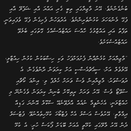
ބުނެގެންނެވެ. އޭރު މާޒިޔާގައި ތިބީ ގެރި އައްޔަ އާއި ޝަފްލޭ އާއި
ފުގޭ މެންކަހަލަ ކުޅުންތެރިންނެވެ. އެދުވަހުން ފެށިގެން ފުގޭ ވެފައިވަނީ
ތަފާތު އަދި އައްޒާމުގެ ހާއްސަ ރައްޓެއްސެއްގެ ގޮތުގައި ބެލެވޭ
ރައްޓެއްސެކަށެވެ.
“މާޒިޔާއަށް ކުޅެންދާން ފެށުމަށްފަހު ވަކި ހިސާބަކުން ކުޅުން ހިއްޓާލީ,
އޭލެވެލް އަށް, ސީއެޗްއެސްސީ އަށް ކިޔަވަން ދާންވެގެން. އެ
ދުވަސްވަރު, މާޒިޔާއިން ވެސް ވަރަށް ހެލްޕް ވި. އިންމަ ކޯޗާއި
ސުވޭޓޯ ވެސް. އޭރު ވަރަށް ރީތިކޮށް ބުނިން ކިޔަވަން ވެގެންނޭ މި
ހުއްޓާލަނީ. އެހެންވީމާ ނުއެއް އާދެވޭނެއޭ ސްކޫލް އޮންނަ ގަޑިއާ
ދިމާވާތީ. އޭރުވެސް އަސްލު އެހާ ފުޓްބޯޅަ ކުޅޭހިތެއްނުވޭ. ފުޓްސަލް
ދެން އޭރު މާލޭގައި ކުޅޭތީ އެއަށް ބޮޑަށް ފޯކަސް ހުރީ. އެ ކުޅޭ