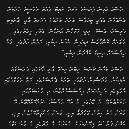
“އަސްލު މާގިނަ ފުރުސަތު ތަކެއް ނުލިބޭ ގައުމު ތަމްސީލު ކުރާކަށް.
އަނެއްހެން ގައުމީ ޓީމުވެސް ވަރަށް ވަރުގަދަ ފަހަރެއް އެއީ. އެރުތިބީ
ފައިސަލް, އަސަކޮ, ލިލީ, ހޮކޭމެން އެންމެން. ގައުމީ ޓީމާއެކީގައި
ގަތަރަށް ކޭންޕުވެސް ދިޔައިން. ކުޅެން ލިބުނީ, އޮމާން މެޗުގައި. ފަހު
ވިއްސަކަށް މިނިޓް ކުޅެލަން ލިބުނީ.”
“އަސްލު ކުޅެން ޗާންސް ލިބޭނޭ ހިތައް އެރި މެޗުގައި ފުރުސަތެއް
ނުލިބުނު. ފަލަސްތީނު މެޗުގައި ވަރަށް ޕްރެޝަރުގައި އޮތް ވަގުތެއްގައި
އެގަޑީގައި އަމިއްލައަށް އިހްސާސްކުރެވުނު, މި ޕްރެޝަރުގައި
މަށަށްވާނެއޭ. އެ ގޭމްގައި އެ އުޅޭ މައްސަލަ ހައްލުކޮށްލޭވޭނެ އޭ.
ވަރަށް އަރާ ހިތުން ގޮވާލާތޯ އިނީ. ވަރަށް އުންމީދުކޮށްގެން އިނީ
ކުޅެން ފުރުސަތު ލިބޭނެކަމަށް. އެކަމަކު އެ މެޗުގައި އެ ފުރުސަތެއް