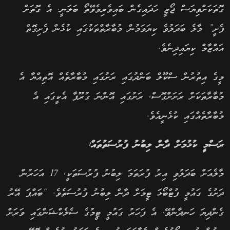
ގޮތަކަށްވިޔަސް ޖޯޒީ ހަދައިގެން ބައިވެރިވެވޭތޯ ބަލަނީ. އެ ގޮތަށް
ފެށީ” މާލެ ބަދަލުވެ ކިޔަވަމުން މުބާރާތްތަކުގައި ކުޅެން ފެށިގޮތް
އައްޒާމް ކިޔައިދިނެވެ.
މީގެ އިތުރުން ސްކޫލް ބަންދުގައި ރަށުގައި މުބާރާތެއް އޮތިއްޔާ އެ
މުބާރާތަކަށް ރަށަށްގޮސް, ރަށުގައި އޮންނަ ގުރޫޕާ އެކީގައި އެ
މުބާރާތެއްގައި ކުޅެނީއެވެ.
ރަސްމީ ކުޅުމަށް ދާން ލިބުނު ފުރުސަތުތައް:
މާލެއަށް ބަދަލުވި އިރު ފުރަތަމަ ލިބުނު ފުރުސަތަކީ, 17 އަހަރުން
ދަށުގެ ގައުމީ ފުޓްބޯޅަ ޓީމަށް ދާން ލިބުނު ފުރުސަތެވެ. “ބައްޕަ އޭރު
ގެންދިޔަ ހަނދާންވޭ. އެ ފަހަރު ގައުމީ ޓީމުގެ ސެލެކްޝަންގައި ވަރަށް