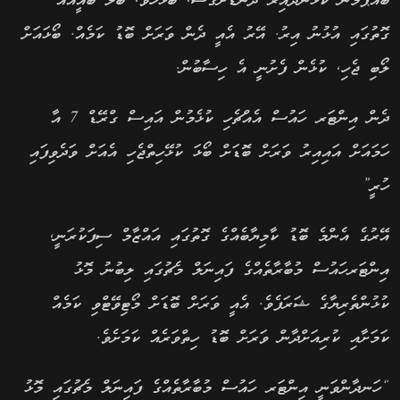
ބައްޕަމެން ކުޅެންދާއިރު ދަނޑަށްގޮސް, ބޯޅަހޮވާ, ބޯލް ބޯއީއެއް
ގޮތުގައި އުޅުނު އިރު. އޭރު އެއީ ދެން ވަރަށް ބޮޑު ކަމެއް. ބޯޅައަށް
ލޯބި ޖެހި, ކުޅެން ފެށުނީ އެ ހިސާބުން.
ދެން އިންޓަރ ހައުސް އެއްޗެހި ކުޅެމުން އައިސް ގްރޭޑް 7 އާ
ހަމައަށް އައިއިރު ވަރަށް ބޮޑަށް ބޯޅަ ކުޅޭހިތްޖެހި އެއަށް ވަދެވިފައި
ހުރީ”
އޭރުގެ އެންމެ ބޮޑު ކާމިޔާބެއްގެ ގޮތުގައި އައްޒާމް ސިފަކުރަނީ,
އިންޓަރހައުސް މުބާރާތެއްގެ ފައިނަލް މެޗުގައި ލިބުނު މޮޅު
ކުޅުންތެރިޔާގެ ޝަރަފެވެ. އެއީ ވަރަށް ބޮޑަށް މޯޓިވޭޓްވި ކަމެއް
ކަމަށާއި ކުރިއަށްދާން ވަރަށް ބޮޑު ހިތްވަރެއް ކަމަށެވެ.
“ހަނދާންވަނީ އިންޓަރ ހައުސް މުބާރާތެއްގެ ފައިނަލް މެޗުގައި މޮޅު