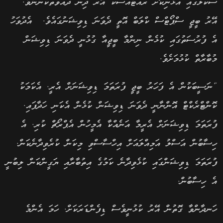
ސްކޫލުގައި އުޅެނިކޮށް ރައްޓެއްސަކު އޭރު ދިން ދައުވަތަކުންނެވެ.
އޭރު ބީޖީ ސްޕޯޓްސް ކްލަބް އޮތީ ދެވަނަ ޑިވިޝަނުގައެވެ. އެދުވަހު
އެ ފުރުސަތުގައި ކުޅެން ނިންމާ ބީޖީއާ ގުޅުނީ ދެވަނަ ޑިވިޝަން
މުބާރާތް ކުޅުމަށެވެ.
“ނަސީބަކުން އެ ފަހަރު ބީޖީ ފުރަތަމަ ޑިވިޝަނަށް އެރީ. އެކަމަކު
ކޮންޓްރެކްޓް އޮންނާނީ ދެވަނަ ޑިވިޝަން ކުޅެން އެކަނި ހަދާފައި.
ފުރަތަމަ ޑިވިޝަނަށް އެރީމާ އަނެއްކާ އެމީހުން އެޕްރޯޗް ކުރި. އެ
ހިސާބުން އަސްލު އަމިއްލައަށް އިހްސާސްވި މިކަން ކުރެވިދާނެކަން.
ފުރަތަމަ ޑިވިޝަންގައި ކުޅެވިދާނެ ކަމުގެ އިތުބާރާއި ޔަގީންކަން ލިބުނީ
އެ ހިސާބުން.
ހަނދާންވާ ގޮތުން އޭރު ކުޅުނީވެސް ޑިފެންޑަރަކަށް. ހަމަ އެންމެ