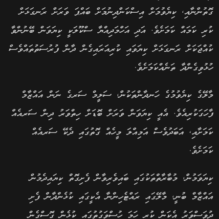
ގޮތުންނާއި, ކިޔެވުމަށް އިސްކަންދިނުމަށް ބައްޕަ ވަރަށް ރަނގަޅަށް
ކުރި ކަމައް ކަމަށެވެ. އަދި އަހްމަދިއްޔާ ސްކޫލަކީ ކިޔަވަން ބޭނުންވާ
ކުއްޖަކަށް ރަނގަޅަށް ކިޔަވައި ކުރިއަރައިގެން ދާން ފުރުސަތުތައްވެސް
ހުޅުވިގެންދާ ތަނެއްކަމަށެވެ.
މާލޭގެ ކިޔެވުމުގެ ހަނދާންތަކުން, ސަލީމް ސަރގެ ނަން އައްޒާމް
ފާހަގަކުރިއެވެ. އެއީ ކިޔަވަން ވަރަށް ބޮޑަށް ހިތްވަރު ދިން ސަރއެއް
ކަމަށާއި, އަބަދުވެސް އަމިއްލަ މީހެއް ގޮތުގައި ދެކޭ ސަރއެއް
ކަމަށެވެ.
ކިޔަވަމުން, މުބާރާތްތަކުގައި ބައިވެރިވާން ފެށިގޮތް ކިޔައިދެމުން
އައްޒާމް ބުނީ, މާލޭގައި ރައްޓެހިންނާ އެކީގައި ކުޅެންދާން ފެށި
ދުވަސްވަރު އެކަން ކުރީ ހަމަ ހުސްވަގުތުގައި ކުޅެން ގޮސްގެން