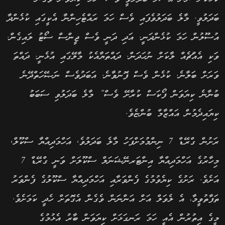
ބަދަލުވީ. މާލެ ބަދަލުވެފައި ވެސް ހަމަ ރައްޓެހިންނާ އެކީގައި ކުޅެންދާ
އުސޫލުން ހަމަ ކުޅެންދަނީ. އަދި ދަނީ ވެސް ޖީންސް ސޯޓު ލައިގެން.
ވަކި އެއްޗެއް ލާކަށް ނުހަދަން. ދައްތަޔާއެކު މާލޭގައި އުޅެނީ. ދައްތަ
ވަރަށް ބަލާނެ. ކުޅެން ވެސް ފޮނުވާނެ. އަބަދުވެސް ނަޞޭހަތްދޭނެ
ބުނާނެ ކިޔަވަން ފޯކަސް ކުރާށޭ ވެސް” މާލެ ބަދަލުވި ސަބަބު
ކިޔައިދެމުން އައްޒާމް ބުންޏެވެ.
ރަށުން ގްރޭޑް 7 ނިންމުމަށްފަހު މާލެ ބަދަލުވެ, އަހްމަދިއްޔާ ސްކޫލް,
މިހާރުގެ އަހްމަދިއްޔާ އިންޓަރނޭޝަނަލް ސްކޫލަށް ވަނީ ގްރޭޑް 7
އަށެވެ. ރަށުގެ ކިޔެވުމުގެ ފެންވަރާއި އަހްމަދިއްޔާ ސްކޫލުގެ ފެންވަރު
ތަފާތުވީމާ، އެ ލެވަލް އަށް އަންނަން ވެގެން އެގޮތަށް ހެދީ ކަމަށެވެ.
މީގެ އިތުރުން އެއީ ހަމަ ރަނގަޅަށް ކިޔަވަން ބާރު އެޅުމުގެ