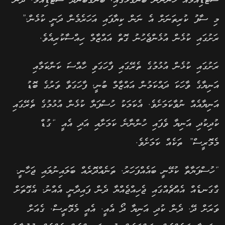
ސްޓޭޑިއަމެއް ހުންނާނެ ބަންގާޅުގައި, ބަންގުބަންދު ސްޓޭޑިއަމް. ދެން
މި ސާފު ކުރިތަނަށް އެ ނަން ކިޔާފައި އަހަރެމެން ދަނީ ކުޅެން.”
ރަށުގައި ކުޅެން އުޅެންޖެހުނު ގޮތް އައްޒާމް ހިއްސާކުރިއެވެ.
ރަށުގައި ކުޅެން އުޅުމުގެ ތެރޭގައި ފާހަގަވި ހާއްސަ ކަންކަމާއި
އަނިޔާގެ ވާހަކަ ދައްކަމުން އައްޒާމް ބުނީ, ފާހަގަވާ ވަރުގެ ބޮޑު
އަނިޔާއެއް ނުވާކަމަށެވެ. އެކަމަކު ހުސްފަޔާ ކުޅެން އުޅުމުގެ ތެރޭގައި
ކުދިކުދި އަނިޔާ ވެފައި ހުންނާނެ ކަމަށާއި އަދި އެއީ “ގުޑް
މެމޮރީސް” ތަކެއް ކަމަށެވެ.
“ހުސްފަޔާތާ ކުޅޭނީ ބައެއްފަހަރު. ތަނެއްދޮރެއް ބަލައިނުލައި ޖަހާނީ.
ގާގަނޑެއް އެއްޗެއްގައި ޖެހިއްޖެއްޔާ ދެން ފައިދާނީ އެއްނު. އެގޮތަށް
ވަރަށް ދޭ. ދެން ކުދި އަނިޔާ ދޯ އެއީ. އެއީ މެމޮރީސް. ގެއަށް