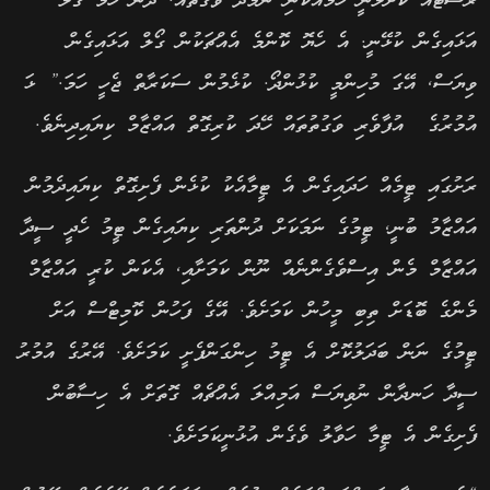
ރެސްޓެއް ކޮށްލާނީ ހަމައެކަނި ނަމާދު ވަގުތައް. ދެން ހަމަ ގޯލް
އަޅައިގެން ކުޅޭނީ. އެ ހެޔޮ ކޮންމެ އެއްޗަކުން ގޯލް އަޅައިގެން
ވިޔަސް, އޭގަ މުހިންމީ ކުޅުންދޯ. ކުޅެމުން ސަކަރާތް ޖެހީ ހަމަ.” ޅަ
އުމުރުގެ އުފާވެރި ވަގުތުތައް ހޭދަ ކުރިގޮތް އައްޒާމް ކިޔައިދިނެވެ.
ރަށުގައި ޓީމެއް ހަދައިގެން އެ ޓީމާއެކު ކުޅެން ފެށިގޮތް ކިޔައިދެމުން
އައްޒާމު ބުނީ, ޓީމުގެ ނަމަކަށް ދުންތަރި ކިޔައިގެން ޓީމު ހެދީ ސީދާ
އައްޒާމް މެން އިސްވެގެންނެއް ނޫން ކަމަށާއި, އެކަން ކުރީ އައްޒާމް
މެންގެ ބޮޑަށް ތިބި މީހުން ކަމަށެވެ. އޭގެ ފަހުން ކޮމިޓްސް އަށް
ޓީމުގެ ނަން ބަދަލުކޮށް އެ ޓީމު ހިންގަންފެށީ ކަމަށެވެ. އޭރުގެ އުމުރު
ސީދާ ހަނދާން ނުވިޔަސް އަމިއްލަ އެއްޗެއް ގޮތަށް އެ ހިސާބުން
ފެށިގެން އެ ޓީމާ ހަވާލު ވެގެން އުޅުނީކަމަށެވެ.