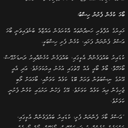
ބޯޅަ ކުޅެން ފެށުނު ހިސާބު:
ޅައިރުގެ އުފާވެރި ހަނދާންތައް އާކުރަމުން އައްޒާމް ބުނެފައިވަނީ ބޯޅަ
އަސްލު ފެންނަން ފަށައި, ކުޅެން ފެށި ހިސާބަކީ،
ކުޑައިރު ބައްޕަމެންނާ އެކީގައި, ބައްޕަމެން ކުޅެންދާއިރު ދަނޑަށްގޮސް,
ބޯޅަހޮވާ, ބޯލް ބޯއީ އެއް ގޮތުގައި އުޅުނު އިރުކަމަށެވެ. އަދި އެއީ
އޭރުގެ ނިސްބަތުން ވަރަށް ބޮޑު ކަމެއް ކަމަށާއި, ބޯޅައަށް ލޯބި
ޖެހިގެން ދިޔަ ކަމެއް ކަމަށެވެ. އޭގެ ފަހުން ރަށުގައި ކުޅެން ފެށުނީ
ކަމަށެވެ.
“އަސްލު ބޯޅަ ފެންނަން ފެށީ, ކުޑައިރު ބައްޕަމެންނާ އެކީގައި,