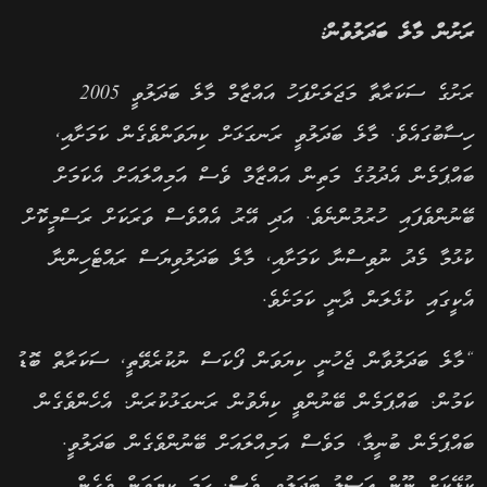
ރަށުން މާލެ ބަދަލުވުން:
ރަށުގެ ސަކަރާތާ މަޖަލަށްފަހު އައްޒާމް މާލެ ބަދަލުވީ 2005
ހިސާބުގައެވެ. މާލެ ބަދަލުވީ ރަނގަޅަށް ކިޔަވަންވެގެން ކަމަށާއި,
ބައްޕަމެން އެދުމުގެ މަތިން އައްޒާމް ވެސް އަމިއްލައަށް އެކަމަށް
ބޭނުންވެފައި ހުރުމުންނެވެ. އަދި އޭރު އެއްވެސް ވަރަކަށް ރަސްމީކޮށް
ކުޅުމާ މެދު ނުވިސްނާ ކަމަށާއި, މާލެ ބަދަލުވިޔަސް ރައްޓެހިންނާ
އެކީގައި ކުޅެލަން ދާނީ ކަމަށެވެ.
“މާލެ ބަދަލުވާން ޖެހުނީ ކިޔަވަން ފޯކަސް ނުކުރެވޭތީ, ސަކަރާތް ބޮޑު
ކަމުން. ބައްޕަމެން ބޭނުންވީ ކިޔެވުން ރަނގަޅުކުރަން. އެހެންވެގެން
ބައްޕަމެން ބުނީމާ, މަވެސް އަމިއްލައަށް ބޭނުންވެގެން ބަދަލުވީ.
ކުޅޭކަށް ނޫން އަސްލު ބަދަލުވީ ވެސް. ހަމަ ކިޔަވަން ވެގެން