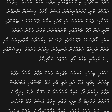
މާދަމާ ބެންޗުގައި އިންނަންޖެހުމަކީ ވެދާނެ ކަމެއް ކަމަށެވެ. އިތުރަށް
އައްޒާމް ބުނީ ކުޅުންތެރިންނަށް އަސްލު ކޯޗުގެ ވިސްނުން ނޭނގޭނެ
ކަމަށާއި, ފަހުން އަރުވަން ބައިންދަނީ އެހެން ޕްލޭނަކަށް ސެޓުކޮށްފައި
ނޫނީ ދެން އޮތް މެޗެއްގައި ބޭނުންކުރަން ކަމަށް ވެދާނެ ކަމަށެވެ.
އެބައި ކޯޗުންނަށް ދޫކޮށްލާފައި ފުރުސަތު ލިބެންދެން ކެތްތެރިވުން އެއީ
ވަރަށް މުހިންމު ކަމެއްކަން އެނގިގެން ދިޔަކަށް ފުރަތަމަ ޑިވިޝަނުގައި
ގިނަ ކާމިޔާބީ ތަކެއް ހޯދި އައްޒާމް ބުނެދިނެވެ.
“ގައުމީ ޓީމުގައި ކުރެވުނު ތަޖުރިބާ ވަރަށް ތަފާތު. އެންމެ ތަފާތު
މީހަކަށް ދިމާވީ, އަކޫ އާއި އުމީ އާއި ދަގޭ. ބޮސްއަކީ އަބަދުވެސް
ތަފާތު މީހެއްތާ ދޯ. ހުރިހާ އެންމެނާވެސް ގުޅޭނެ. ދެން ލިލީވެސް.
ފުރަތަމަ ތަޖުރިބާ ދޯ މިއީ. ގައުމީ ޓީމުގެ އަސްލު މަގޭ ބްރަދަރ
އެއީ. އޭނަ ވަރަށް ހެލްޕްވި ހުރިހާ ކަމެއްގައިވެސް. އަލަށް ދިޔައިމާ