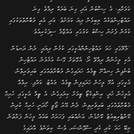
ކަމަށާއި, އެ ހިސާބުން އަދި ގިނަ ބަޔަކާ ދިމާވެ ގިނަ
ރައްޓެހިންތަކެއް ލިބިގެން ދިޔަ ކަމަށެވެ. އަދި އެއީ މުބާރާތްތަކުގައި
ކުޅެން ފެށުނު ހިސާބު ކަމުގައި އައްޒާމް ސިފަކުރިއެވެ.
“މާލޭގައި ހަމަ ރައްޓެހިންނާއެކީގައި ކުޅެން ދިޔައީ. ދެން ދަނޑުން
އެކި މީހުންނާ ދިމާވޭ ދޯ. އެގޮތަށް ގޮސް އުޅެމުން ރައްޓެހިން
ބުނެފިން ހިނގާށޭ ޓީމެއް ހަދައިގެން މުބާރާތެއްގައި ބައިވެރިވާން.
އެކީގައި އުޅޭ މީހުން ހަދައިފިން ޓީމެއް. މައްޓު، ކައްޕި، ރިމާއާ
އެމީހުން ހެދީ. އިންވިކްޓޯ ޓީމަށް ކިޔައިގެން, އެ ޓީމާ އެކީގައި ހުރިހާ
މުބާރާތެއްގައި ބައިވެރިވިން. ދެން އޭރު ޖޯޒީ ހޯދަނީ ހުރިހާ ކުދިން
ކޮންޓްރިބިއުޓް ކޮށްގެން. އަނެއްބައި ފަހަރަށް ބައެއް މީހުން ފަރާތުން
ލިބޭ ހަމަ ކުދި ކުދި ސްޕޮންސަރ ވެސް. ކިތަންމެ އާދައިގެ