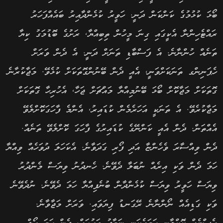
ބޯޅަ ކުޅުމުގެ ކަންކަން ދަނީ. ހަވީރު ކުޅެންދާއިރު ބައެއްފަހަރު
ރައްޓެހިންނާ އެކީގައި ގިނަ މީހުން ތިބިއްޔާ, ރަށުގެ ބޮޑުމަގު ކިޔާ
ތަނެއް ހުންނާނެ. އެ ފަސްބާޑި ތަނަށް ދަނީ. އެ ދެން ވަރަށް
ހެޕަނިންގ ތަނަކަށްވަނީ, އެއީ ދެން ބޭނުންގޮތަކަށް ކުޅެވޭ. މަޖާކުރާނެ
ގޮތަކަށް މަޖާކޮށް ބޯޅަ ބޭނުމިއްޔާ މައްޗަށް ޖަހާ, އެހުރިހާ ގޮތަކަށް
މަޖާކުރެވޭ. އެ ތަނަކީ އަހަރެމެން ކުޑައިރު, އެންމެ ފާހަގަކޮށްލެވޭ
އެއްތަން. ދެން އެއީ ކަންނޭގެ ކުޑައިރުގެ ފާހަގަ ކޮށްލެވޭ ތަނެއް.
ދެން ވިއްސާރަ ވެހެންޏާ އަދި ފޯރި ގަދަވާނެ. އެކަހަލަ ދުވަހެއް ވިއްޔާ
ހަމަ ދެން ވަކި އިރެއް ނުބަލާ ދެވޭނެ. ހެނދުނު ވިޔަސް މެންދުރު
ވިޔަސް ހަވީރު ވިޔަސް ކުޅެންދާން ބުނެފިއްޔާ ހަމަ ދެވޭނެ. ނުދެވޭނެ
ވަކި ގަޑިއެއް ނޯންނާނެ ރޭގަނޑު ފިޔަވައި. ވަރަށް މަޖާވާނެ.