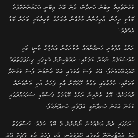
ކުޅުންތެރިޔާ ލިބުނު ހަނދާން. ދެން އޭރު ތިބޭނީ އަހަރެންނަށްވުރެ
ބޮޑެތި މީހުން. އެމީހުންނާ ކުޅެގެން އެވަރުގެ ކާމިޔާބަކީ ވަރަށް ބޮޑު
އެއްޗެއް.”
ރަށުގެ އުފާވެރި ހަނދާންތައް އާކުރަމުން އައްޒާމް ބުނީ, ވަކި
ހާއްސަކަމެއް ނުކުރާ ކަމަށާއި, ރައްޓެހިންނާ އެކީގައި ގިނަވަގުތުތައް
ހޭދަކުރާކަމަށެވެ. އޭރު ވެސް އެކުގައި އުޅޭ އެންމެން ވެސް ކުޅެންދާ
ކަމަށާއި, ކުޅުމުގައި ވަގުތު ހޭދަކޮށް އެކި ފަހަރު އެކި ތަންތަނަށް
ދާކަމަށެވެ. އޭގެ ތެރެއިން ރަށުގެ ބޮޑުމަގު ފަސްބާޑި ސަރަހައްދުގައި
ކުޅެން އުޅުނު ހަނދާނަކީ އުފާވެރި ހަނދާނެކެވެ.
“ރަށުގައި ދެން އަނެއްހެން ނޯންނާނެ މާ ބޮޑު ކަމެއް. ހުސްވަގުތު
ހަމަ ރައްޓެހިންނާ އެކީގައި ހޭދަކުރަނީ. އެކި ފަހަރު އެކި ގޮތަށް އޭރު