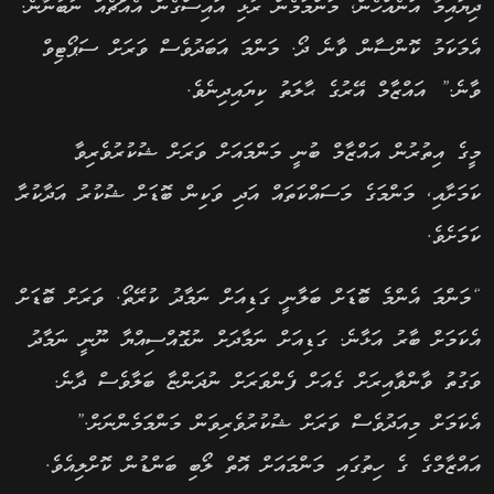
ދިޔައިމާ އަނެއްހެން, މަންމަމެން ރުޅި އައިސްގެން އެއްޗެއް ނުބުނާނެ.
އެމަކަމު ކޮންސާން ވާނެ ދޯ. މަންމަ އަބަދުވެސް ވަރަށް ސަޕޯޓިވް
ވާނެ.” އައްޒާމް އޭރުގެ ޙާލަތު ކިޔައިދިނެވެ.
މީގެ އިތުރުން އައްޒާމް ބުނީ މަންމައަށް ވަރަށް ޝުކުރުވެރިވާ
ކަމަށާއި, މަންމަގެ މަސައްކަތައް އަދި ވަކިން ބޮޑަށް ޝުކުރު އަދާކުރާ
ކަމަށެވެ.
“މަންމަ އެންމެ ބޮޑަށް ބަލާނީ ގަޑިއަށް ނަމާދު ކުރޭތޯ. ވަރަށް ބޮޑަށް
އެކަމަށް ބާރު އަޅާނެ. ގަޑިއަށް ނަމާދަށް ނުގޮއްސިއްޔާ ނޫނީ ނަމާދު
ވަގުތު ވާންވާއިރަށް ގެއަށް ފެންވަރަށް ނުދަންޏާ ބަލާވެސް ދާނެ.
އެކަމަށް މިއަދުވެސް ވަރަށް ޝުކުރުވެރިވަން މަންމަމެންނަށް.”
އައްޒާމްގެ ގެ ހިތުގައި މަންމައަށް އޮތް ލޯބި ބަންޑުން ކޮށްލިއެވެ.