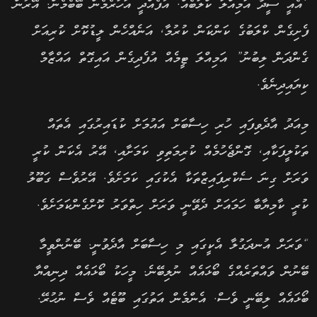
“އެއީ ސީދާ އަމިއްލަ ކްލަބެއް. އުފެއްދީ އަހަރެމެން ބޭބެމެން. އޭރުން
ފެށިގެން ކްލަބުގެ ކަންކަން ކުރުމާ, އަނެއްހެން ލީޑުކޮށް ކުރިއަށް
ގެންދަން ލިބުނު” އަމިއްލަ ޓީމެއް އުފެދިގެން އައިގޮތް އައްޒާމް
ކިޔައިދިނެވެ.
މިއަދު އާދެވިފައި ހުރި ހިސާބަށް އައުމަށް ކުޑައިރުގައި އެތައް
ތަކުލީފަކާއި, ގޮންޖެހުމެއް ކުރިމަތިވި ކަމަށާއި, އޭރު އެކަން ކުރީ
ވަރަށް ގިނަ ސެކްރިފައިޒްތަކާ އެކުގައި ކަމަށެވެ. އޭރުވެސް ގަބޫލު
ކުރީ ކާމިޔާބާ ހަމައަށް ދެވޭނީ ވަރަށް ހިތްވަރު ކޮށްގެންކަމަށެވެ.
“ވަރަށް އުނދަގުލާ އެކީގައި މި ހިސާބަށް އާދެވުނީ. ބޭނުންވީމާ
ބޭނުން ވައްތަރެއްގެ ބޯޅައެއް ނުލިބޭނެ. މީހަކު ބޯޅައެއް ދިނިއްޔާ
ބޯޅައެއް ލިބޭނީ ވެސް. އެންމެން އަތުގައި ބޫޓެއް ވެސް ނުހުރޭ.