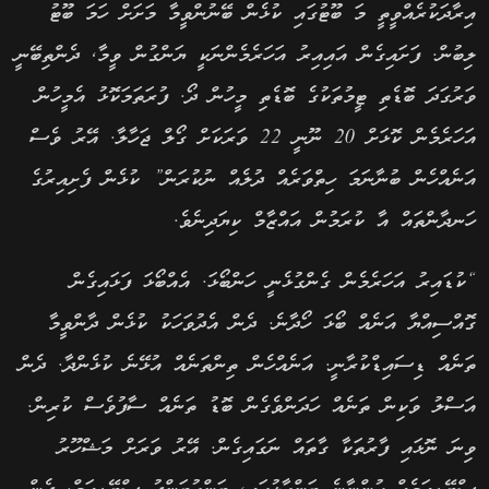
އިރާދަކުރެއްވީތީ މަ ބޫޓުގައި ކުޅެން ބޭނުންވީމާ މަށަށް ހަމަ ބޫޓު
ލިބުން. ފަށައިގެން އައިއިރު އަހަރެމެންނަކީ ޔަންގުން ވީމާ, ދެންތިބޭނީ
ވަރުގަދަ ބޮޑެތި ޓީމުތަކުގެ ބޮޑެތި މީހުން ދޯ. ފުރަތަމަކޮޅު އެމީހުން
އަހަރެމެން ކޮޅަށް 20 ނޫނީ 22 ވަރަކަށް ގޯލް ޖަހާލާ. އޭރު ވެސް
އަނެއްހެން ބުނާނަމަ ހިތްވަރެއް ދުލެއް ނުކުރަން” ކުޅެން ފެށިއިރުގެ
ހަނދާންތައް އާ ކުރަމުން އައްޒާމް ކިޔަދިނެވެ.
“ކުޑައިރު އަހަރެމެން ގެންގުޅެނީ ހަންބޯޅަ. އެއްބޯޅަ ފަޅައިގެން
ގޮއްސިއްޔާ އަނެއް ބޯޅަ ހޯދާނެ. ދެން އެދުވަހަކު ކުޅެން ދާންވީމާ
ތަނެއް ޑިސައިޑްކުރާނީ. އަނެއްހެން ތިންތަނެއް އުޅޭނެ ކުޅެންދާ. ދެން
އަސްލު ވަކިން ތަނެއް ހަދަންވެގެން ބޮޑު ތަނެއް ސާފުވެސް ކުރިން.
ވިނަ ނޮޅައި ފާރުތަކާ ގާތައް ނަގައިގެން. އޭރު ވަރަށް މަޝްހޫރު