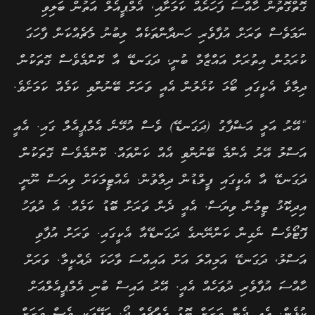
ގޮތްގޮތުން ހާއްސަ ފަހަރެއް ކަމަށާއި, އެމްޕީއެލް އަތުން ބަލިވި
ނަމަވެސް ވަރަށް އުފާވެރި ހަނދާންތަކެއް ލިބުނު މެޗެއްކަން ފާހަގަ
ކުރަމުން އިތުރަށް އައްޒާމް ބުނީ, ދަގަނޑޭ އާ ކޮންމެވެސް ގޮތަކުން
ދިމާވެ އެކީގައި ބޯޅަ ކުޅެލުން އެއީ ވަރަށް ބޭނުންވި ކަމެއް ކަމަށެވެ.
“އޭރު އަލީ އަޝްފާގު (ދަގަނޑޭ) ވެސް އުޅޭނެ އެމްޕީއެލް ގައި. އެއީ
އަސްލު އޭރު އެންމެ ބޭނުންވި އެއް ކަންތައް. ކޮންމެވެސް ގޮތަކުން
ދަގަނޑޭ އާ އެކީގައި ފީލްޑުން ދިމާވުން. އެއްޓީމަކަށް ވިޔަސް ނޫނީ
އިދިކޮޅު ޓީމުން ވިޔަސް. އެއީ ދެން ވަރަށް ބޮޑު ކަމެއް. އެ ދުވަހު
ފޮޓޯވެސް ނެގިން ކަންނޭނގެ ދަގަނޑޭއާ އެކީގައި. ވަރަށް އުފާވި
އަސްލު, ދަގަނޑޭ އަމިއްލަ އަށް އައިއްސަ ވާހަކަ ދެއްކީމާ. ވަރަށް
ހާއްސަ އުފާވެރި ދުވަހެއް އެއީ. އޭރު އައިސް ބުނި އެމްޕީއެލްއަށް
ކުޅެން. އެއީ ދެން ވަރަށް ބޮޑު އެއްޗެއް ދޯ. އަފޭއަކީ ވެސް ވަރަށް