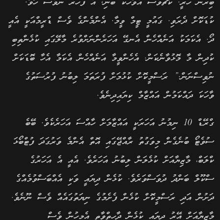
ބިރުން ހުރީ. ކޯޗުވެސް އެވާހަކަ ބުނި, އެ ފަހަރު ނުވެސް ހޮވޭ.
ކުޑަކޮށް ދެރަވި. ގައުމީ ޓީމް ވީމާ. އެންމެންގެ ވެސް ޑްރީމްއަކީ އެއީ
ދޯ. އެކަމަކު އަނެއްހެން އެނގޭ އަހަރެންނަށްވުރެ މާލޭގައި ކުޅެންތިބި
ކުދިން މާ މޮޅުވާނެކަން. އެހެންވީމާ އަނެއްހެން އެކަމާ އެހާ ބޮޑަކަށް
ނުވިސްނަން.” ރަސްމީކޮށް ކުޅުމަށް ފުރަތަމަ ލިބުނު ފުރުސަތުގެ
ވާހަކަ ދައްކަމުން އައްޒާމް ކިޔައިދިނެވެ.
ގްރޭޑް 10 ނިމުނު އަހަރަކީ އައްޒާމަށް ހާއްސަ އަހަރެކެވެ. ބޭބެ
ސުވެޓޯ ބުނެގެން މިވަގުތު ރާއްޖޭގައި އޮތް އެންމެ ވަރުގަދަ ފުޓްބޯޅަ
ކްލަބް، މާޒިޔާއަށް ކުޅެލަން ލިބުނު އަހަރެވެ. އެއީ އެ އަހަރުގެ
ސްކޫލް ބަންދު ދުވަސްވަރެވެ. ކުޅެން ދިޔައީ ވަކި އެއްބަސްވުމެއްގެ
ދަށުން އަދި ރަސްމީކޮށް ކުޅެން ފެށެމުގެ ނިޔަތުގައެއް ވެސް ނޫނެވެ.
މާޒިޔާއަށް އޭރު ދިޔައީ ކުޅެން ދާހިތްވާތީ އެމީހުން ވެސް