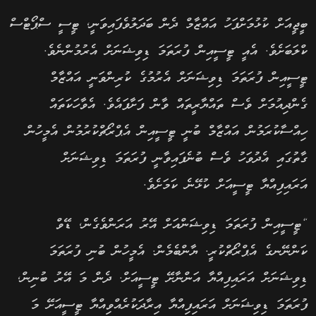
ބީޖީއަށް ކުޅުމަށްފަހު އައްޒާމް ދެން ބަދަލުވެފައިވަނީ, ޓީސީ ސްޕޯޓްސް
ކްލަބަށެވެ. އެއީ ޓީސީއިން ފުރަތަމަ ޑިވިޝަނަށް އެރުމުންނެވެ.
ޓީސީއިން ފުރަތަމަ ޑިވިޝަނަށް އެރުމުގެ ކުރިންވަނީ އައްޒާމް
ގެންދިއުމަށް ވެސް ތައްޔާރީތައް ވާން ފަށާފައެވެ. އެވާހަކަތައް
ހިއްސާކުރަމުން އައްޒާމް ބުނީ ޓީސީއިން އެޕްރޯޗްކުރުމުން އެމީހުން
ގާތުގައި އެދުވަހު ވެސް ބުނެފައިވާނީ ފުރަތަމަ ޑިވިޝަނަށް
އަރައިފިއްޔާ ޓީސީއަށް ކުޅޭނެ ކަމަށެވެ.
“ޓީސީއިން ފުރަތަމަ ޑިވިޝަންއަށް އޭރު އަރަންވެގެން, ޑޭވް
ކަންނޭނގެ އެޕްރޯޗްކުރީ. ޔާންބެމެން. އެމީހުން ބުނި ފުރަތަމަ
ޑިވިޝަނަށް އަރައިފިއްޔާ އަންނާށޭ ޓީސީއަށް. ދެން މަ އޭރު ބުނިން,
ފުރަތަމަ ޑިވިޝަނަށް އަރައިފިއްޔާ އިރާދަކުރެއްވިއްޔާ ޓީސީއަށޭ މަ