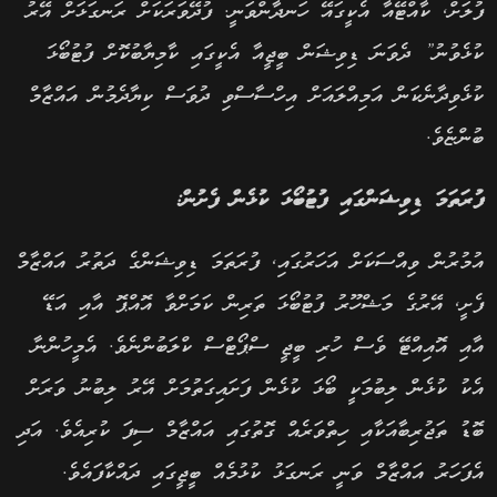
ފުލަށް, ކާއްޓޭއާ އެކީގައޭ ހަނދާންވަނީ. ފުދޭވަރަކަށް ރަނގަޅަށް އޭރު
ކުޅެވުނު” ދެވަނަ ޑިވިޝަން ބީޖީއާ އެކީގައި ކާމިޔާބުކޮށް ފުޓުބޯޅަ
ކުޅެވިދާނެކަން އަމިއްލައަށް އިހްސާސްވި ދުވަސް ކިޔާދެމުން އައްޒާމް
ބުންޏެވެ.
ފުރަތަމަ ޑިވިޝަންގައި ފުޓުބޯޅަ ކުޅެން ފެށުން:
އުމުރުން ވިއްސަކަށް އަހަރުގައި, ފުރަތަމަ ޑިވިޝަންގެ ދަތުރު އައްޒާމް
ފެށީ, އޭރުގެ މަޝްހޫރު ފުޓުބޯޅަ ތަރިން ކަމަށްވާ އޮއްޕޮ އާއި އަޑޭ
އާއި އޮއިއްޓޭ ވެސް ހުރި ބީޖީ ސްޕޯޓްސް ކްލަބުންނެވެ. އެމީހުންނާ
އެކު ކުޅެން ލިބުމަކީ ބޯޅަ ކުޅެން ފަށައިގަތުމަށް އޭރު ލިބުނު ވަރަށް
ބޮޑު ތަޖުރިބާއަކާއި ހިތްވަރެއް ގޮތުގައި އައްޒާމް ސިފަ ކުރިއެވެ. އަދި
އެފަހަރު އައްޒާމް ވަނީ ރަނގަޅު ކުޅުމެއް ބީޖީގައި ދައްކާފައެވެ.