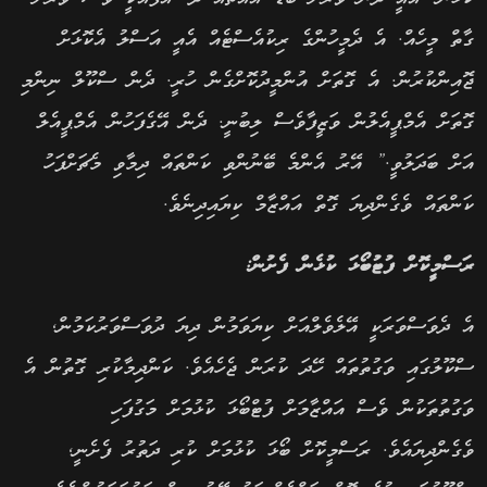
ގާތް މީހެއް. އެ ދެމީހުންގެ ރިކުއެސްޓެއް އެއީ އަސްލު އެކޮޅަށް
ޖޮއިންކުރުން. އެ ގޮތަށް އުންމީދުކޮށްގެން ހުރީ. ދެން ސްކޫލް ނިންމި
ގޮތަށް އެމްޕީއެލުން ވަޒީފާވެސް ލިބުނީ. ދެން އޭގެފަހުން އެމްޕީއެލް
އަށް ބަދަލުވީ.” އޭރު އެންމެ ބޭނުންވި ކަންތައް ދިމާވި މެޗަށްފަހު
ކަންތައް ވެގެންދިޔަ ގޮތް އައްޒާމް ކިޔައިދިނެވެ.
ރަސްމީކޮށް ފުޓުބޯޅަ ކުޅެން ފެށުން:
އެ ދެވަސްވަރަކީ އޭލެވެލްއަށް ކިޔަވަމުން ދިޔަ ދުވަސްވަރުކަމުން,
ސްކޫލުގައި ވަގުތުތައް ހޭދަ ކުރަން ޖެހެއެވެ. ކަންދިމާކުރި ގޮތުން އެ
ވަގުތުތަކުން ވެސް އައްޒާމަށް ފުޓްބޯޅަ ކުޅުމަށް މަގުފަހި
ވެގެންދިޔައެވެ. ރަސްމީކޮށް ބޯޅަ ކުޅުމަށް ކުރި ދަތުރު ފެށެނީ,