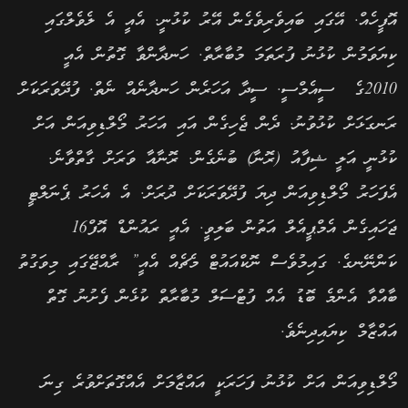
އޮފީހެއް. އޭގައި ބައިވެރިވެގެން އޭރު ކުޅުނީ. އެއީ އެ ލެވެލްގައި
ކިޔަވަމުން ކުޅުނު ފުރަތަމަ މުބާރާތް. ހަނދާންވާ ގޮތުން އެއީ
2010ގެ ސީއެމްސީ. ސީދާ އަހަރެން ހަނދާނެއް ނެތް. ފުދޭވަރަކަށް
ރަނގަޅަށް ކުޅުވުނު. ދެން ޖެހިގެން އައި އަހަރު މޯލްޑިވިއަން އަށް
ކުޅުނީ އަލީ ޝިފާއު (ރޮނާ) ބުނެގެން. ރޮނާއާ ވަރަށް ގާތްވާނެ.
އެފަހަރު މޯލްޑިވިއަން ދިޔަ ފުދޭވަރަކަށް ދުރަށް. އެ އެހަރު ޕެނަލްޓީ
ޖަހައިގެން އެމްޕީއެލް އަތުން ބަލިވީ. އެއީ ރައުންޑް އޮފް16
ކަންނޭނގެ. ގައިމުވެސް ނޮކްއައުޓް މެޗެއް އެއީ” ރާއްޖޭގައި މިވަގުތު
ބާއްވާ އެންމެ ބޮޑު އެއް ފުޓްސަލް މުބާރާތް ކުޅެން ފެށުނު ގޮތް
އައްޒާމް ކިޔައިދިނެވެ.
މޯލްޑިވިއަން އަށް ކުޅުނު ފަހަރަކީ އައްޒާމަށް އެއްގޮތަށްވުރެ ގިނަ