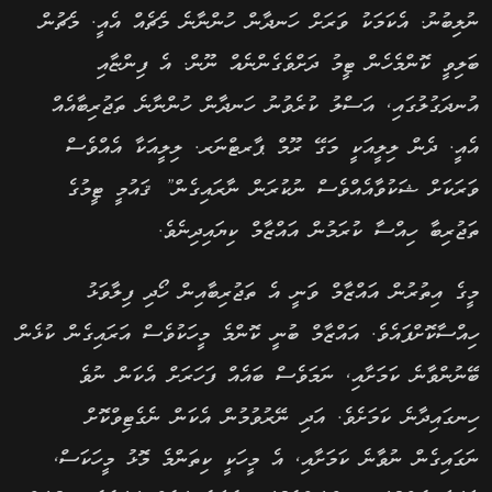
ނުލިބުނު. އެކަމަކު ވަރަށް ހަނދާން ހުންނާނެ މެޗެއް އެއީ. މެޗުން
ބަލިވީ ކޮންމެހެން ޓީމު ދަށްވެގެންނެއް ނޫން. އެ ފިންޏާއި
އުނދަގުލުގައި, އަސްލު ކުރެވުނު ހަނދާން ހުންނާނެ ތަޖުރިބާއެއް
އެއީ. ދެން ލިލީއަކީ މަގޭ ރޫމް ޕާރޓްނަރ. ލިލީއަކާ އެއްވެސް
ވަރަކަށް ޝަކުވާއެއްވެސް ނުކުރަން ނާރައިގެން” ޤައުމީ ޓީމުގެ
ތަޖުރިބާ ހިއްސާ ކުރަމުން އައްޒާމް ކިޔައިދިނެވެ.
މީގެ އިތުރުން އައްޒާމް ވަނީ އެ ތަޖުރިބާއިން ހޯދި ފިލާވަޅު
ހިއްސާކޮށްފައެވެ. އައްޒާމް ބުނީ ކޮންމެ މީހަކުވެސް އަރައިގެން ކުޅެން
ބޭނުންވާނެ ކަމަށާއި, ނަމަވެސް ބައެއް ފަހަރަށް އެކަން ނުވެ
ހިނގައިދާނެ ކަމަށެވެ. އަދި ނޭރުވުމުން އެކަން ނެގެޓިވްކޮށް
ނަގައިގެން ނުވާނެ ކަމަށާއި, އެ މީހަކީ ކިތަންމެ މޮޅު މީހަކަސް,