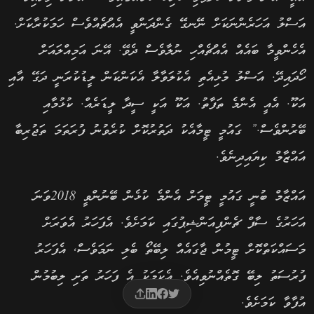
އަސްލު އަހަރެންނަކަށް ނޭނގޭ ގެންދަންވީ އެއްޗެއްވެސް ހަމަކުރާކަށް.
އެހެންވީމާ ބައެއް އެއްޗެއްހި ނުލާވެސް ދެވޭ. އޭނަ އަމިއްލައަށް
ހޯދައިދޭ. އަސްލު މުޅިއެތި އެކުލަވާލާ އެކަންކަން ލީޑުކުރަނީ ދަގޭ އާއި
އަކޫ. އެއީ އެންމެ ތަފާތު. އަކޫ އަކީ ސީދާ ލީޑަރެއް. ކުޅުމާއި
ބޭރުންވެސް.” ގައުމީ ޓީމާއެކު ދަތުރުކޮށް ކުރެވުނު ފުރަތަމަ ތަޖުރިބާ
އައްޒާމް ކިޔައިދިނެވެ.
އައްޒާމް ބުނީ ގައުމީ ޓީމަށް އެންމެ ކުޅެން ބޭނުންވީ 2018ވަނަ
އަހަރުގެ ސާފް ޗެންޕިއަންޝިޕުގައި ކަމަށެވެ. އެފަހަރު އެވަރަށް
މަސައްކަތްކޮށް ޓީމުން ޖާގައެއް ލިބޭތޯ ބެލި ނަމަވެސް, އެފަހަރު
ފުރުސަތު ލިބޭ ގޮތެއްނުވިއެވެ. އެކަމަކު އެ ފަހަރު ތަށި ލިބުމުން
އުފާވާ ކަމަށެވެ.