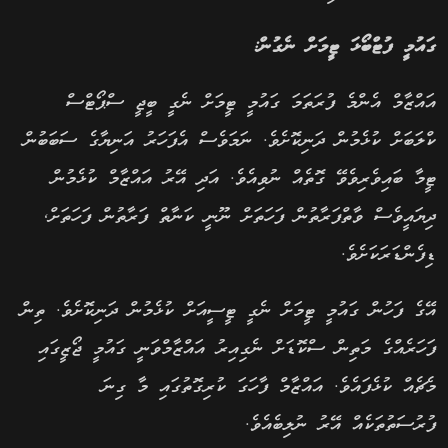
ގައުމީ ފުޓްބޯޅަ ޓީމަށް ނެގުން:
އައްޒާމް އެންމެ ފުރަތަމަ ގައުމީ ޓީމަށް ނެގީ ބީޖީ ސްޕޯޓްސް
ކްލަބަށް ކުޅެމުން ދަނިކޮށެވެ. ނަމަވެސް އެފަހަރު އަނިޔާގެ ސަބަބުން
ޓީމާ ބައިވެރިވެވޭ ގޮތެއް ނުވިއެވެ. އަދި އޭރު އައްޒާމް ކުޅެމުން
ދިޔައީވެސް ވާތްފަރާތުން ފަހަތަށް ނޫނީ ކަނާތް ފަރާތުން ފަހަތަށް,
ޑިފެންޑަރަކަށެވެ.
އޭގެ ފަހުން ގައުމީ ޓީމަށް ނެގީ ޓީސީއަށް ކުޅެމުން ދަނިކޮށެވެ. ތިން
ފަހަރެއްގެ މަތިން ސްކޮޑަށް ނެގިއިރު އައްޒާމްވަނީ ގައުމީ ޖޯޒީގައި
މެޗެއް ކުޅެފައެވެ. އައްޒާމް ފާހަގަ ކުރިގޮތުގައި މާ ގިނަ
ފުރުސަތުތަކެއް އޭރު ނުލިބެއެވެ.