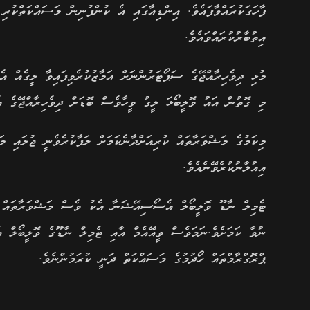
ފާހަގަކުރައްވާފައެވެ. އިންޑިއާގައި އެ ކުންފުނިން މަސައްކަތްކުރި
އިތުބާރުކުރައްވައެވެ.
މުޅި ދިވެހިރާއްޖޭގެ ސަޕޯޓަރުންނަށް އަމާޒުކުރެވިފައިވާ ލީގެއް އެ
މި ގޮތުން އައު ވޮލީބޯޅަ ލީގު ވީހާވެސް ބޮޑަށް ދިވެހިރާއްޖޭގެ އެ
މިކަމުގެ މަޝްވަރާތައް ކުރިއަށްދާނެކަމަށް ލަފާކުރެވެނީ ޖުލައި މ
އިއުލާނުކުރެވޭނެއެވެ.
ޓެމިލް ނާޑޫ ވޮލީބޯލް އެސޯސިއޭޝަނާ އެކު ވެސް މަޝްވަރާތައް ކު
ނުވާ ކަމަށެވެ.ނަމަވެސް ވީއޭއެމް އާއި ޓެމިލް ނާޑޫގެ ވޮލީބޯލް 
ޕްރޮގްރާމްތައް ހޯދުމުގެ މަސައްކަތް ދަނީ ކުރަމުންނެވެ.