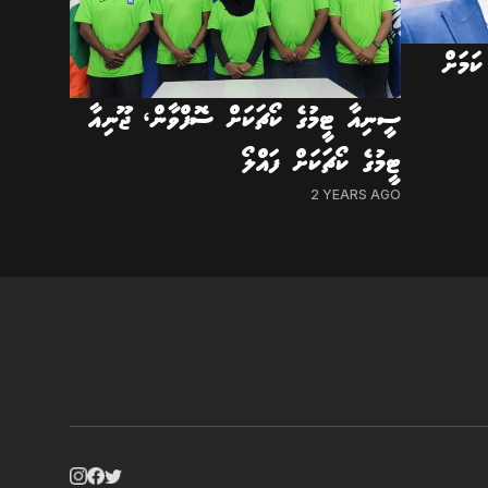
ަމަށް
ސީނިއާ ޓީމުގެ ކޯޗަކަށް ސޮފްވާން، ޖޫނިއާ
ޓީމުގެ ކޯޗަކަށް ފައްލޯ
2 YEARS AGO