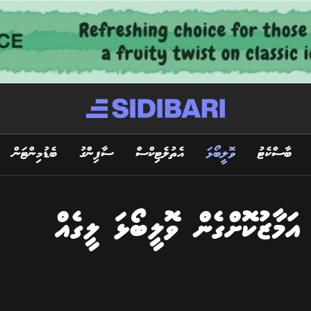
ބާސްކެޓު
ވޮލީބޯޅަ
އެތުލެޓިކްސް
ސާފިންގު
ބެޑުމިންޓަން
އަމާޒުކޮށްގެން ވޮލީބޯޅަ ލީގެއް