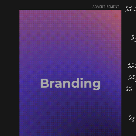
ADVERTISEMENT
 އޮފް
ވާ
ރެއް
ިހާރު
 އަގު
ީގު