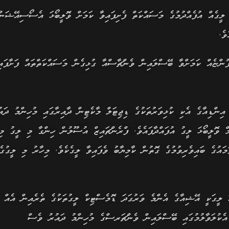
ަ ލީގެއް އުފެއްދުމުގެ މަސައްކަތް ފެށިފައިވާ ކަމަށް ވޮލީބޯޅަ އެސޯސިއޭޝަން
ވެ.
ފުންޏެއް ކަމަށްވާ ބޭސްލައިން ވެންޗާސްއާ ގުޅިގެން މަސައްކަތްތައް ފަށާފައި
ވަނީ އިންޑިއާގެ އެކި ކުޅިވަރުތަކުގެ ޑިޖިޓަލް މާކެޓިން ދާއިރާގައި މުހިންމު ދައު
 ވަނީ 2021 ވަނަ އަހަރު ޕްރައިމް ވޮލީބޯޅަ ލީގު އުފައްދާފައެވެ. ފްރެންޗައިޒް އުސޫލުން ހިންގާ މި ލީގު މ
އުގެ ބައިވެރިވުމުގެ ގޮތުން ކާމިޔާބު ވެފައިވާ ލީގެކެވެ. މިހާރު މި ލީގުގެ
ަ ލީގަކީ އޭޝިއާގެ އެންމެ ވަރުގަދަ ޑޮމެސްޓިކް ލީގުތަކުގެ ތެރެއިން އެއް ލ
އެކުލަވާލުމުގައި ބޭސްލައިން ވެންޗަރސްގެ މުހިންމު ދައުރު ވެސް