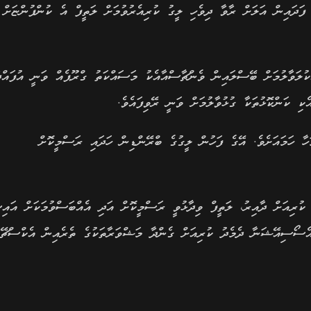
 ފަދައިން އަލަށް ރާވާ ދިވެހި ލީގު ކުރިއެރުވުމަށް ލަތީފް އެ ކުންފުންޏަށް
ކުލަވާލުމަށް ބޭސްލައިން ވެންޗާސްއާއެކު މަސައްކަތު ގްރޫޕެއް ވަނީ އުފައްދާ
ކި ކަންކޮޅުތަކާ ގުޅުވާލުމަށް ވަނީ ރޭވިފައެވެ.
ަހާ ހަމައަށެވެ. އޭގެ ފަހުން ލީގުގެ ބްރޭންޑިން ހަދައި ރަސްމީކޮށް
ރިއަށް ދާއިރު، ލަތީފް ވިދާޅުވީ ރަސްމީކޮށް އަދި އެއްބަސްވުމަކަށް އައިސ
އެސޯސިއޭޝަނާ ދެމެދު ކުރިއަށް ގެންދާ މަޝްވަރާތަކުގެ ތެރެއިން އެކްސްޗޭނ