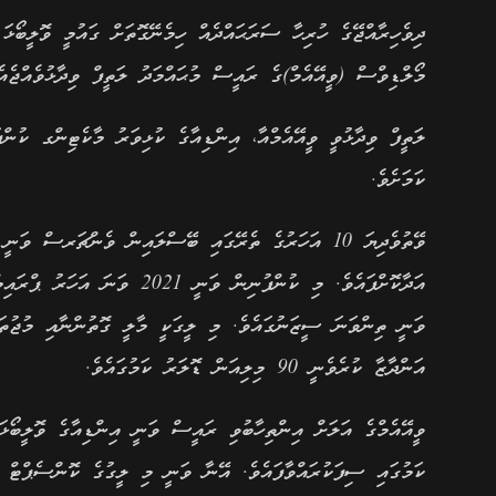
ދިވެހިރާއްޖޭގެ ހުރިހާ ސަރަޙައްދެއް ހިމެނޭގޮތަށް ގައުމީ ވޮލީބޯޅ
މޯލްޑިވްސް (ވީއޭއެމް)ގެ ރައީސް މުޙައްމަދު ލަތީފް ވިދާޅުވެއްޖެއެ
ލަތީފް ވިދާޅުވީ ވީއޭއެމްއާ، އިންޑިއާގެ ކުޅިވަރު މާކެޓިންގ ކުން
ކަމަށެވެ.
ވޭތުވެދިޔަ 10 އަހަރުގެ ތެރޭގައި ބޭސްލައިން ވެންޗަރސް 
އަދާކޮށްފައެވެ. މި ކުންފުނިން
ވަނީ ތިންވަނަ ސީޒަނުގައެވެ. މި ލީގަކީ މާލީ ގޮތުންނާއި މުޖުތަމަ
އަންދާޒާ ކުރެވެނީ 90 މިލިއަން ޑޮލަރު ކަމުގައެވެ.
ވީއޭއެމްގެ އަލަށް އިންތިހާބުވި ރައީސް ވަނީ އިންޑިއާގެ ވޮލީބޯޅ
ކަމުގައި ސިފަކުރައްވާފައެވެ. އޭނާ ވަނީ މި ލީގުގެ ކޮންސެޕްޓް 