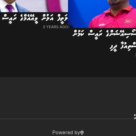
ލަތީފް އަލުން ވީއޭއެމްގެ ރައީސް ކ
2 YEARS AGO
ސޯސިއޭޝަންގެ ރައީސް ކަމުން
ތިއުފާ ދީފި
ީ
Powered by