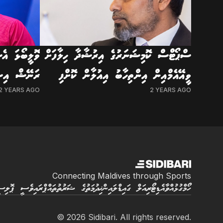
ސްޕޯޓްސް ކޮމިޝަނަރުގެ އިރުޝާދާ ހިލާފަށް
ވޮލީބޯޅަ އެ
ވީއޭއެމްއިން އިންތިހާބު އިއުލާން ކޮށްފި
ރަނޭޝް އިސް
2 YEARS AGO
2 YEARS AGO
Connecting Maldives through Sports
ހޯމް
ގުޅުއްވާ
އެޑިޓޯރިއަލް ގައިޑްލައިން
ޚިދުމަތުގެ ޝަރުތުތައް
ޕްރައިވެސީ ޕޮލިސ
© 2026 Sidibari. All rights reserved.