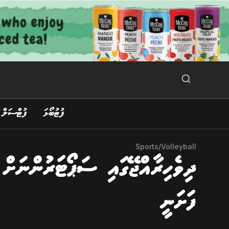
Ski
t
conten
Search Button
Search
for:
ފުޓުބޯޅަ
ފުޓްސަލް
Sports
/
Volleyball
ދިވެހިރާއްޖޭގައި ސަޕޯޓަރުންނަށް 
ފަށަނީ