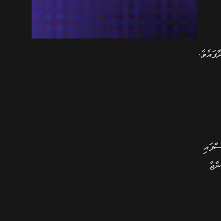
ފައެވެ.
ްފައި
ްޖް