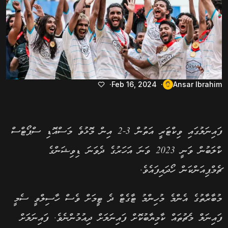
Feb 16, 2024
Ansar Ibrahim
ފައިނަލުގައި ވިކްޓަރީ އަތުން 3-2 އިން މޮޅުވެ މަސްއޮޑި ސްޕޯޓްސް
ކްލަބުން ވަނީ 2023 ވަނަ އަހަރުގެ ދެވަނަ ޑިވިޝަންގެ
ޗެމްޕިއަންކަން ހޯދައިފައެވެ.
މުބާރާތުގެ އެންމެ މުހިންމު ޓާގެޓް ދެ ޓީމަށް ވެސް ހާސިލްވީ ސެމީ
ފައިނަލް މެޗުތައް ކާމިޔާބުކޮށް ފައިނަލަށް ދިއުމުންނެވެ. ފައިނަލަށް