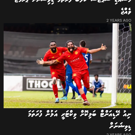
ވެއްޖެ
2 YEARS AGO
ނިއު ރޭޑިއަންޓް ބަލިކޮށް ވިކްޓަރީ އަލުން ފުރަތަމަ
ޑިވިޝަނަށް
2 YEARS AGO