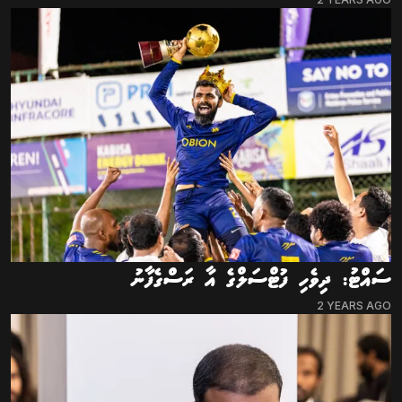
ސައްޓު: ދިވެހި ފުޓްސަލްގެ އާ ރަސްގެފާނު
2 YEARS AGO