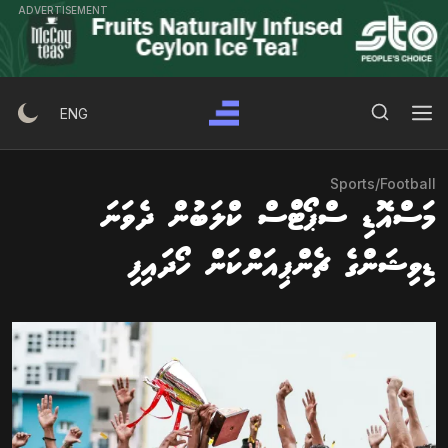
Ski
ADVERTISEMENT
t
conten
Search Button
Search
ENG
for:
Sports
/
Football
މަސްއޮޑި ސްޕޯޓްސް ކްލަބުން ދެވަނަ
ޑިވިޝަންގެ ޗެންޕިއަންކަން ހޯދައިފި