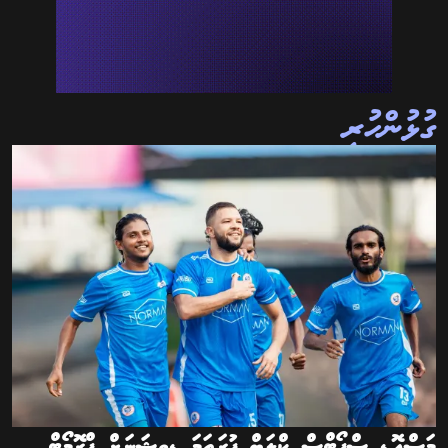
ގުޅުންހުރި
މަސްއޮޑި ސްޕޯޓްސް ކްލަބް ފުރަތަމަ ޑިވިޝަނަށް ޕްރޮމޯޓް