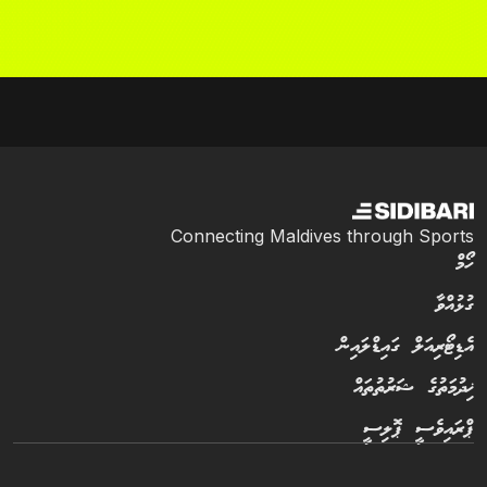
Connecting Maldives through Sports
ހޯމް
ގުޅުއްވާ
އެޑިޓޯރިއަލް ގައިޑްލައިން
ޚިދުމަތުގެ ޝަރުތުތައް
ޕްރައިވެސީ ޕޮލިސީ