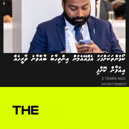
ކޯޅުންތަކަށްފަހު އެފްއޭއެމުން އިންތިހާބު ބާއްވާނެ ތާރީހެއް
އިއުލާން ކޮށްފި
2 YEARS AGO
ADVERTISEMENT