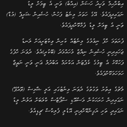
އިބްރާހިމް ވަހީދު ހަސަން (އިއްބެ) ވަނީ އެ ޓީމަށް ލީޑު
ނަގައިދީފައެވެ. އޭގެ ހަތަރު މިނެޓު ފަހުން, ހުސެއިން ޝަރީފް (މުޑާ)
ވަނީ އެ ޓީމަށް ލީޑު ފުޅާކޮށްދީފައެވެ.
ފުރަތަމަ ހާފު ނިމުމުގެ މިނެޓެއް ކުރިން ވިކްޓަރީއަށް ލަނޑު
ޖަހައިދިނީ ހުސެއިން ނިޔާޒް މުހައްމަދު (ބޮކުރީ)އެވެ. ދެވަނަ ހާފުގެ
ފަހުކޮޅު އެ ޓީމުގެ ކެޕްޓަން އަކްރަމް އަބްދުލް ޣަނީ ވަނީ ނަތީޖާ
ހަމަހަމަކޮށްފައެވެ.
މެޗުގެ އިތުރު ވަގުތުގެ ދެވަނަ މިނެޓުގައި އަލީ ޝާމިސް (ތޮއްޕޭ)
ނަގައިދިން ހުރަހަކުން މަސްއޮޑި ސްޕޯޓްސް ކްލަބަށް އަލުން ލީޑު
ނަގައިދީ ތަށި ޔަގީންކޮށްދިނީ އޮޑެލީ ފެލިކްސް ޗީޑީއެވެ.