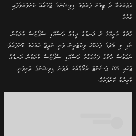
ދަތުރުކުރާ ދެ ޓީމަށް ފުރަތަމަ ޑިވިޝަނުގެ ޖާގައެއް ކަށަވަރުވެފައި
ވެއެވެ.
މެޗުގެ ކުރީކޮޅު ދެ ލަނޑުގެ ލީޑެއް މަސްއޮޑި ސްޕޯޓްސް ކްލަބުން
ނެގި މި މެޗުގެ ފަހުކޮޅު ވިކްޓަރީން ވަނީ ނަތީޖާ ހަމަހަމަ ކޮށްފައެވެ.
ނަމަވެސް މެޗުގެ ފަހުވަގުތު މަސްއޮޑި ސްޕޯޓްސް ކްލަބުން ލަނޑެއް
ޖަހައި 100 ޕަސެންޓް ރެކޯޑާއެކު ދެވަނަ ޑިވިޝަނުގެ ތަށިވަނީ
ކާމިޔާބު ކޮށްފައެވެ.