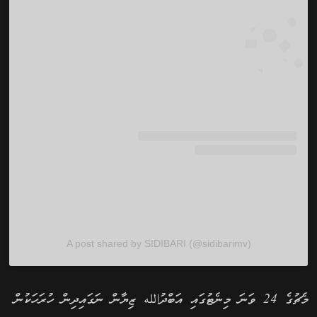
A post shared by SIDIBARI (@sidibarimv)
މެޗުގެ 24 ވަނަ މިނެޓުގައި އަބްދުالله ޒިޔާން ނަގައިދިން ހުރަހަކުން