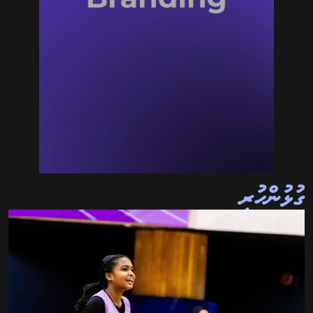
ގުޅުންހުރި