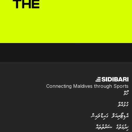
Connecting Maldives through Sports
ހޯމް
ގުޅުއްވާ
އެޑިޓޯރިއަލް ގައިޑްލައިން
ޚިދުމަތުގެ ޝަރުތުތައް