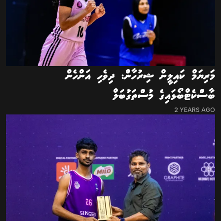
މަރިޔަމް ކައިލީން ޝިރުހާން: ދިވެހި އަންހެން
ބާސްކެޓްބޯޅައިގެ މުސްތަގުބަލް
2 YEARS AGO