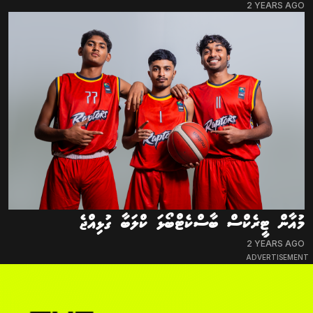
2 YEARS AGO
މުއާން ޓީރެކްސް ބާސްކެޓްބޯޅަ ކްލަބާ ގުޅިއްޖެ
2 YEARS AGO
ADVERTISEMENT