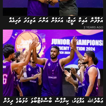
އަލްދާން އައިކް ރަމީޒް: އަރަމުން އަންނަ އަލިގަދަ ތަރިއެއް
2 YEARS AGO
ޢަބްދުﷲ އަމްޒަރު: ކިންގްސް ބާސްކެޓްބޯޅަ ކުލަބުގެ ދިރުން