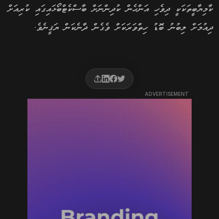
ކާމިޔާބީތަކަކީ ދިވެހި އަންހެން ކުދިންނަށް ބާސްކެޓްބޯޅައިގައި ކުރިއަށް
ދިއުމަށް ލިބުނު ބޮޑު ހިތްވަރަކަށް ވެގެން ދާނެކަން ޔަޤީނެވެ.
ADVERTISEMENT