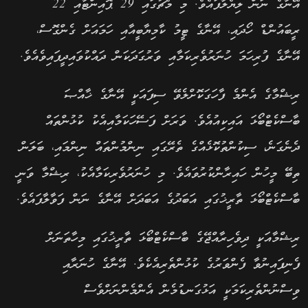
އޭނާގެ ނަން ލިޔެލާފައެވެ. މި މެޗުގައި 29 ޕޮއިންޓާއި 22
ރީބައުންޑް ހޯދައި، އޭނާގެ ޓީމު ކާމިޔާބީއާއި ހަމައަށް ގެންގޮސް،
އޭނާގެ ފުރިހަމަ ހުނަރުވެރިކަމާއި ވަރުގަދަކަން ދައްކުވައިދީފައިވެއެވެ.
ރިޝްމާގެ އެންމެ ފާހަގަކޮށްލެވޭ ސިފައަކީ އޭނާގެ ޚާއްޞަ
ބާސްކެޓްބޯޅަ އައިކިއުއެވެ. ވަރަށް ފަސޭހަކަމާއިއެކު ކުޅުންތައް
ދެނެގަނެ، ސިކުންތުކޮޅެއްގެ ތެރޭގައި ނިންމުންތައް ނިންމައި، ބަލަން
ތިބޭ މީހުން ހައިރާންކުރުވައެވެ. މި ހުނަރުވެރިކަމާއެކު، ރިޝްމާ ވަނީ
ބާސްކެޓްބޯޅަ ތާރީޚުގައި އަބަދުގެ އަބަދަށް އޭނާގެ ނަން ފަވާލާފައެވެ.
ރިޝްމާއަކީ ދިވެހިރާއްޖޭގެ ބާސްކެޓްބޯޅަ ތާރީޚުގައި މިހާތަނަށް
ފެނިފައިނުވާ ފެންވަރުގެ ކުޅުންތެރިއެކެވެ. އޭނާގެ ހުނަރާއި
ވިސްނުންތެރިކަމަކީ އަޅުގަނޑުމެން އެންމެންނަށްވެސް