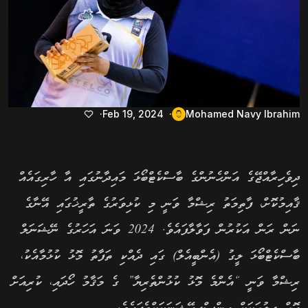
Feb 19, 2024
Mohamed Navy Ibrahim
ދިވެހިރާއްޖޭގެ އަންހެނުންގެ ބާސްކެޓްބޯޅަ މައިދާނުގައި އާ ހާރިގައެއް
ޤާއިމުކޮށް، ފާތިމަތު ރިޝްމާ ވަނީ މި ކުޅިވަރުގެ ތާރީޚުގައި އޭނާގެ
ނަން ރަން އަކުރުން ފަވާލާފައެވެ. 2024 ވަނަ އަހަރުގެ ނޭޝަނަލް
ބާސްކެޓްބޯޅަ ލީގު (އެންބީއެލް) ގައި ދެއްކި ތަފާތު މޮޅު ކުޅުމާއެކު،
ރިޝްމާ ވަނީ “އެންމެ މޮޅު ކުޅުންތެރިޔާ” ގެ މަޤާމު ހޯދައި، ކުރިއަށް