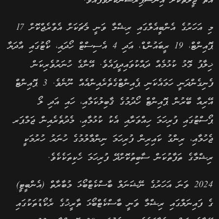
އޮތް ޖީލުތަކަށް އިންސްޕިރޭޝަނަކަށްވެފައެވެ.
މި އަހަރުގެ އެންބީއެލްގައި ރިޝްމާ ވަނީ މެޗަކަށް އެވްރެޖްކޮށް 17
ޕޮއިންޓް، 19 ރީބައުންޑް، އަދި 4 އެސިސްޓް ހޯދައި، ކޯޓުގައި އާދަޔާ
ޚިލާފު މޮޅު ކުޅުމެއް ދައްކުވައިދީފައެވެ. އޭނާގެ ހުނަރުވެރިކަން
ފެނިގެންދަނީ ހަމައެކަނި ޕެއިންޓްގެތެރެއިންއެއް ނޫނެވެ. 3 ޕޮއިންޓް
އޭރިއާ ބޭރުން ޕޮއިންޓް ހޯދުމުގެ ޤާބިލުކަމާއި، ހައި އަދި ލޯ
ޕޯސްޓުގައި ފުރިހަމަ ހިއްވަރާއި އެކު ކުޅުމާއި، މެދުތެރެއިން ޖަމްޕަރ
ޖެހުމާއި، ރިންގު ކައިރިން ފުރިހަމަ ނިންމާލުމުގެ ހުނަރު ހުރުމަކީ
ރިޝްމާގެ ތަފާތުކަން ސާބިތުކޮށްދޭ ފުރިހަމަ ހެކިތަކެކެވެ.
2024 ވަނަ އަހަރުގެ ނޭޝަނަލް ބާސްކެޓްބޯޅަ މުބާރާތް (އެންބީޓީ)
ގެ ފައިނަލްގައި ރިޝްމާ ވަނީ ބާސްކެޓްބޯޅަ ތާރީޚުގެ ރެކޯޑުތަކުގައި