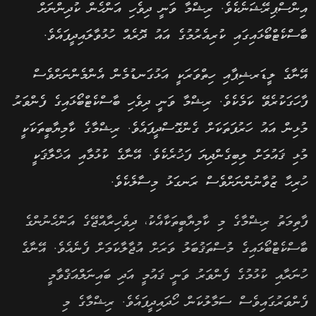
އިންސްޕިރޭޝަނެކެވެ. ރިޝްމާ ވަނީ ދިވެހި އަންހެން ކުދިންނަށް
ބާސްކެޓްބޯޅައިގައި ކުރިއެރުމުގެ އައު ދޮރެއް ހުޅުވާލައިދީފައެވެ.
އޭނާގެ ލީޑަރޝިޕާއި ހިތްވަރަކީ އަޅުގަނޑުމެން އެންމެންނަށްވެސް
ފާހަގަކުރެވޭ ކަމެކެވެ. ރިޝްމާ ވަނީ ދިވެހި ބާސްކެޓްބޯޅައިގެ ފެންވަރު
މުޅިން އައު ހަރުފަތަކަށް ގެންގޮސްދީފައެވެ. ރިޝްމާގެ ކާމިޔާބީތަކަކީ
މުޅި ޤައުމަށް ލިބިގެންދިޔަ ފަޚުރެކެވެ. އޭނާގެ ކުޅުމާއި އަޚްލާޤަކީ
ހުރިހާ ޒުވާނުންނަށްވެސް ރަނގަޅު މިސާލެކެވެ.
ފާތިމަތު ރިޝްމާގެ މި ކާމިޔާބީތަކާއެކު، ދިވެހިރާއްޖޭގެ އަންހެނުންގެ
ބާސްކެޓްބޯޅައިގެ މުސްތަޤުބަލު ވަރަށް އުޖާލާކަމަށް ފެނެއެވެ. އޭނާގެ
ހުނަރާއި ކުޅުމުގެ ފެންވަރު ވަނީ ޤައުމީ އަދި ބައިނަލްއަޤްވާމީ
ފެންވަރުގައިވެސް ސަމާލުކަން ހޯދައިދީފައެވެ. ރިޝްމާގެ މި