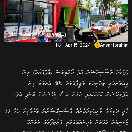
Mohamed Sharuhaan
1
Apr 15, 2024
Ansar Ibrahim
ފުޓްބޯޅަ އެސޯސިއޭޝަން އޮފް މޯލްޑިވްސް (އެފްއޭއެމް) އިން
އިޢުލާނުކުރި ޓެކްނިކަލް ވަޒީފާތަކަށް 600 އަށްވުރެ ގިނަ
އެޕްލިކޭޝަން ހުށަހަޅައިފި ކަމަށް އެސޯސިއޭޝަނުން ބުނެފި އެވެ.
މާލީ ދަތިތަކާ ކުރިމަތިލަމުންދާ އެސޯސިއޭޝަނުން ވޭތުވެދިޔަ މަހު 13
ޓެކްނިކަލް މަގާމަށް ބައިނަލްއަގުވާމީ ޕްލެޓްފޯމެއް ކަމަށްވާ