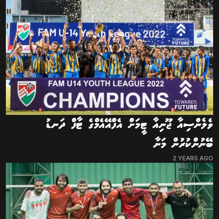
ވެލެންސިއާ ޖޫނިއާ ޓީމަށް އެފްއޭއެމްގެ ޓާފް ދަނޑު
ބޭނުންކުރުން މަނާ
2 YEARS AGO