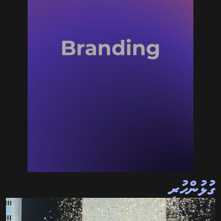
ގުޅުންހުރި