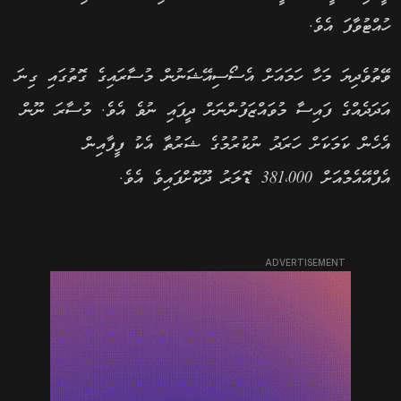
ހުއްޓުވާފަ އެވެ.
ވޭތުވެދިޔަ މަހާ ހަމައަށް އެސޯސިއޭޝަނުން މުސާރައިގެ ގޮތުގައި ގިނަ
އަދަދެއްގެ ފައިސާ މުވައްޒަފުންނަށް ދީފައި ނުވެ އެވެ. މުސާރަ ނޫން
އެހެން ކަމަކަށް ހަރަދު ނުކުރުމުގެ ޝަރުތާ އެކު ފީފާއިން
އެފްއޭއެމްއަށް 381،000 ޑޮލަރު ދޫކޮށްފައިވެ އެވެ.
ADVERTISEMENT