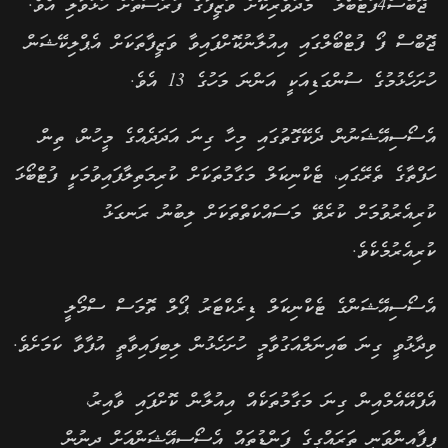
“ޖޮބްސް4ފުޓްބޯލް” މެދުވެރިކޮށް ވަޒީފާގެ ފުރުސަތަށް ހުޅުވާލި އެވެ.
ޖޮބްސް ފޯ ފުޓްބޯލްގައި އިއުލާނުކޮށްފައިވާ ވަޒީފާތަކަށް އެޕްލިކޭޝަން
ހުށަހެޅުމުގެ ސުންގަޑިއަކީ އަންނަ މަހުގެ 13 އެވެ.
އެސޯސިއޭޝަނުން ދެކޭގޮތުގައި މިހާ ގިނަ އަދަދެއްގެ މީހުން، ތިން
ހަފްތާގެ ތެރޭގައި، ޓެކްނިކަލް މަގާމުތަކަށް ކުރިމަތިލާފައިވުމަކީ ފުޓްބޯޅަ
ކުރިއެރުވުމަށް ކުރެވޭ މަސައްކަތްތަކަށް ލިބުނު ރަނގަޅު
ކުރިއެރުމެކެވެ.
އެސޯސިއޭޝަންގެ ޓެކްނިކަލް ޑިރެކްޓަރު ޕޯލް ތޮމަސް ސްމޯލީ
ވިދާޅުވީ ގިނަ ބައިނަލްއަގުވާމީ ހުށަހެޅުން ލިބިފައިވާތީ އުފާވާ ކަމަށެވެ.
އެފްއޭއެމްއިން ގިނަ މަގާމުތަކެއް އިއުލާން ކޮށްފައި ވާއިރު،
ފީފާއިންވަނީ ތަރައްގީގެ ފަންޑުތައް އެސޯސިއޭޝަންއަށް ދިނުން