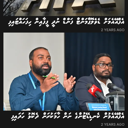
އެފްއޭއެމަށް ޑެވެލޮޕްމަންޓް ފަންޑް ނުދީ ފީފާއިން ހިފަހައްޓައިފި
2 YEARS AGO
އެފްއޭއެމުން ކެނޑިޑޭޓުންގެ ނަން ހާމަކުރަން ދެކޮޅު ހަދައިފި
2 YEARS AGO