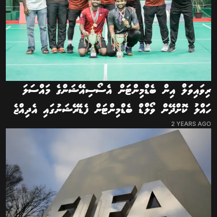
ރިވައިވަލް އިން ބެޑްމިންޓަން އެސޯސިއޭޝަންގެ މައްސަލަ
ހައްލު ކޮށްދޭން ވޯލްޑް ބެޑްމިންޓަން ފެޑެރޭޝަނުގައި އެދިއްޖެ
2 YEARS AGO