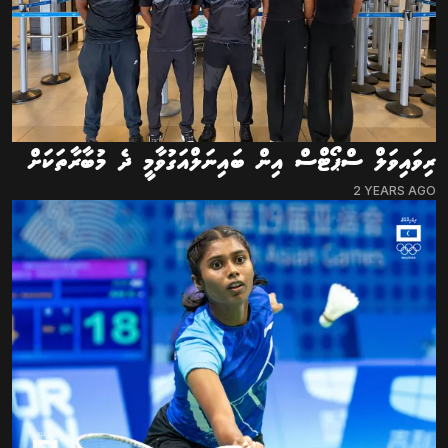
ރިވައިވަލް ސްޕޯޓްސް އިން ބައިނަލްއަގުވާމީ ދެ މުބާރާތަކަށް
2 YEARS AGO