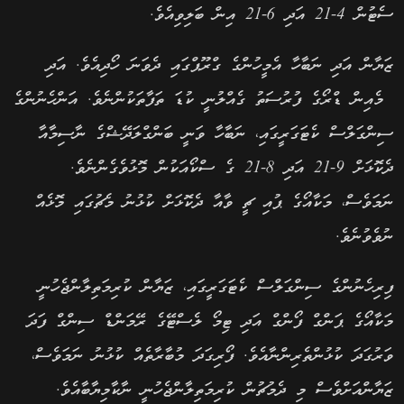
ސެޓުން 4-21 އަދި 6-21 އިން ބަލިވިއެވެ.
ޒަޔާން އަދި ނަބާހާ އެމީހުންގެ ގްރޫޕްގައި ދެވަނަ ހޯދިއެވެ. އަދި
މެއިން ޑްރޯގެ ފުރުސަތު ގެއްލުނީ ކުޑަ ތަފާތަކުންނެވެ. އަންހެނުންގެ
ސިންގަލްސް ކެޓަގަރީގައި، ނަބާހާ ވަނީ ބަންގްލަދޭޝްގެ ނާސިމާއާ
ދެކޮޅަށް 9-21 އަދި 8-21 ގެ ސްކޯއަކުން މޮޅުވެގެންނެވެ.
ނަމަވެސް، މަކާއޯގެ ޕުއި ޗީ ވާއާ ދެކޮޅަށް ކުޅުނު މެޗުގައި މޮޅެއް
ނުވެވުނެވެ.
ފިރިހެނުންގެ ސިންގަލްސް ކެޓަގަރީގައި، ޒަޔާން ކުރިމަތިލާންޖެހުނީ
މަކާއޯގެ ޕަންގް ފޯންގް އަދި ޓިމޯ ލެސްޓޭގެ ރޭމަންޑް ސިންގް ފަދަ
ވަރުގަދަ ކުޅުންތެރިންނާއެވެ. ފޯރިގަދަ މުބާރާތެއް ކުޅުނު ނަމަވެސް،
ޒަޔާންއަށްވެސް މި ދެމުޗުން ކުރިމަތިލާންޖެހުނީ ނާކާމިޔާބާއެވެ.