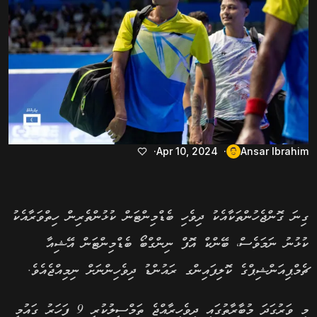
Apr 10, 2024
Ansar Ibrahim
ގިނަ ގޮންޖެހުންތަކާއެކު ދިވެހި ބެޑްމިންޓަން ކުޅުންތެރިން ހިތްވަރާއެކު
ކުޅުނު ނަމަވެސް، ބޭންކް އޮފް ނިންގްބޯ ބެޑްމިންޓަން އޭޝިއާ
ޗެމްޕިއަންޝިޕްގެ ކޮލިފައިންގ ރައުންޑު ދިވެހިންނަށް ނިމިއްޖެއެވެ.
މި ވަރުގަދަ މުބާރާތުގައި ދިވެހިރާއްޖެ ތަމްސީލުކުރީ 9 ފަހަރު ގައުމީ