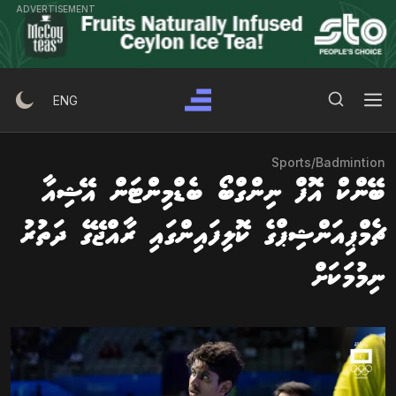
Ski
ADVERTISEMENT
t
conten
Search Button
Search
ENG
for:
Sports
/
Badmintion
ބޭންކް އޮފް ނިންގްބޯ ބެޑްމިންޓަން އޭޝިއާ
ޗެމްޕިއަންޝިޕްގެ ކޮލިފައިންގައި ރާއްޖޭގެ ދަތުރު
ނިމުމަކަށް