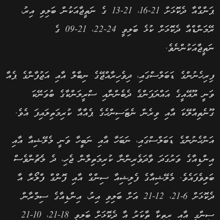
ޕަންގްއާ ދެކޮޅަށް 21-16، 21-13 ގެ ނަތީޖާއަކުން ބަލިވި އިރު،
ރޭމަންޑްއާ ދެކޮޅަށް ކުޅެ ބަލިވީ 24-22، 21-09 ގެ
ނަތީޖާއަކުންނެވެ.
ފިރިހެނުންގެ ޑަބަލްސްގައި، ދިވެހިރާއްޖޭގެ ނިބާލް އާއި އަޖުފާންގެ ޕެއާ
ވަނީ ޔޫއޭއީގެ އައްޔަޕަންގެ ދެބެންނާއި ސްރީލަންކާގެ ބުވަނޭކަ
ގޫނެތިއްލޭކަ އާއި ވިރެން ނެޓަސިންހެގެ ޕެއާއާ ކުރިމަތިލައިފަ އެވެ.
އަންހެނުންގެ ޑަބަލްސްގައި، ނަބަހާ އާއި ނަބީހާ ވަނީ މެލޭޝިއާ އާއި
އިންޑިއާގެ ވަރުގަދަ ވާދަވެރިންނާ ކުރިމަތިލާން ޖެހި، ދެ މެޗުންވެސް
ބަލިވެފައެވެ. މެލޭޝިއާގެ ފެލިޝިއާ ސިންގް އާއި ފޮންގް ފްލޯރާ އާ
ދެކޮޅަށް 6-21، 12-21 އަށް ބަލިވި އިރު، އިންޑިއާގެ ސިމްރާން
ސިންގީ އާއި ރިތިކާ ތާކަރު އާ ދެކޮޅަށް ބަލިވީ 18-21، 10-21