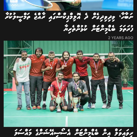
ނަބާހާ، ވިދިވިދިގެން ދެ އޮލިމްޕިކްސްގައި ރާއްޖެ ތަމްސީލުކުރާ
ފުރަތަމަ ބެޑްމިންޓަން ކުޅުންތެރިޔާ
2 YEARS AGO
ރިވައިވަލް އިން ބެޑްމިންޓަން އެސޯސިއޭޝަންގެ މައްސަލަ