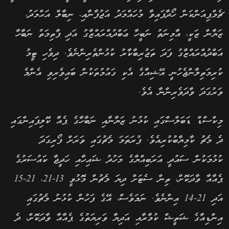
ޗެމްޕިއަންކަން ހޯދާފައިވާ މުހައްމަދު އަޖުފާނާއި، ނިބާލް އަޙްމަދު،
ޒަޔާން ޒަކީ، އާމިނަތު ނަބީހާ ޢަބްދުއްރައްޒާގު އަދި ފާތިމަތު ނަބާހާ
އަބްދުއްރައްޒާގު ފަދަ ތަޖުރިބާކާރު ކުޅުންތެރިންނެވެ. ދިވެހި ޓީމު
ކުރިމަތިލާންޖެހުނީ އޭޝިއާގެ އެކި ގައުމުތަކުން ބައިވެރިވި އެންމެ
ވަރުގަދަ ވާދަވެރިންނާ އެވެ.
މިކްސްޑް ޑަބަލްސްގައި ކުޅުނު ޒަޔާނާއި ނަބާހާގެ ޕެއާ ކޮލިފައިންގައި
ދެ މެޗު ކާމިޔާބުކުރިއެވެ. ފުރަތަމަ މެޗުގައި ވަރަށް ފޯރިގަދަ
ކުޅުމަކުން ސައުދީ އަރަބިއްޔާގެ މަހުދު ޝައިހާއި ހަދީޖާ ކައުސަރުގެ
ޕެއާއާ ވާދަކޮށް، ތިން ސެޓަށް ދިޔަ މެޗުން މޮޅުވީ 13-21، 21-15
އަދި 21-14 އިންނެވެ. ނަމަވެސް، އޭގެ ފަހުން ކުޅުނު މެޗުގައި
އިންޑިއާގެ ޝަތީޝް ކުމާރާއި އަދިޔާ ވަރިޔަތުގެ ޕެއާއާ ވާދަކޮށް، ދެ