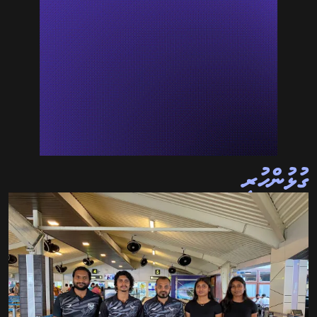
ގުޅުންހުރި