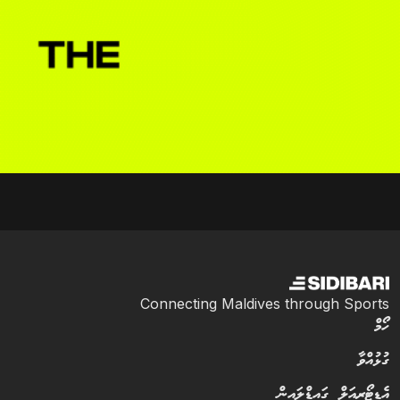
Connecting Maldives through Sports
ހޯމް
ގުޅުއްވާ
އެޑިޓޯރިއަލް ގައިޑްލައިން