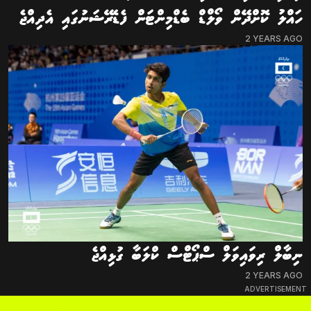
ހައްލު ކޮށްދޭން ވޯލްޑް ބެޑްމިންޓަން ފެޑެރޭޝަނުގައި އެދިއްޖެ
2 YEARS AGO
ނިބާލް ރިވައިވަލް ސްޕޯޓްސް ކްލަބާ ގުޅިއްޖެ
2 YEARS AGO
ADVERTISEMENT