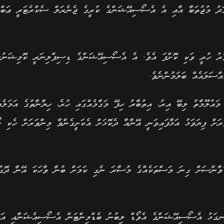
ު މުޖުތަބާ އާއި އެ އެސޯސިއޭޝަންގެ ކުރީގެ ޖެނެރަލް ސެކްރެޓަރީ ޢަބްދު
ވަރު ހުރީ ވަކި ކޮށްފަ އެވެ. އެ އެސޯސިއޭޝަންގެ ޑިސިޕްލިނަރީ ކޮމިޝަނުނ
އުލޫމާތު ލިބޭ އިރު، އިތުބާރު ހިފޭ މަގާމެއްގައި ހުރެ، ހިޔާނާތުގެ އަމަލެއ
ށް ފިޔަވަޅު އަޅާފައިވަނީ އޭނާއާ ދެކޮޅަށް އެކަށީގެންވާ މިންވަރަށް ހެކި ހޯ
ްވާންސަށް ގިނަ މަސްތަކެއްގެ މުސާރަ ނެގި ކަމަށް ބުނާ ވާހަކަ އޭނާ ދޮގު
ަނގަޅު އެސޯސިއޭޝަންގެ އެވޯޑް ލިބުނު ބެޑްމިންޓަން އެސޯސިއެޝަނާއި އަދ