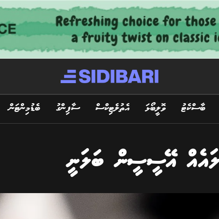
ބާސްކެޓު
ވޮލީބޯޅަ
އެތުލެޓިކްސް
ސާފިންގު
ބެޑުމިންޓަން
ަލައެއް އޭސީސީން ބަލަނީ