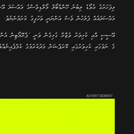
މިފަހަރުގެ އެވޯޑު ލިބުނު ހޭންޑްބޯލް މޯލްޑިވްސްގެ މައްސަލަ އޭ
މައްސަލައެއް ފުލުހުން ވެސް އަންނަނީ ތަހުގީގު ކުރަމުންނެވެ.
އޭސީސީ އާއި ކުޅިވަރު ވުޒާރާ ގުޅިގެން ވަނީ “ޕްރޮމޯޓިން އެނ
ގެ ނަމުގައި ކުޅިވަރުގައި ކޮރަޕްޝަން މަދުކުރުމުގެ ކެމްޕެއިނެއްވެ
ADVERTISEMENT