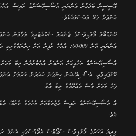
އޭސީސީން ބަލަމުން އަންނަނީ އެސޯސިއޭޝަންގެ ރައީސް، އަޙްމަދ
އަންވަރާ ގުޅޭ މައްސަލައެކެވެ.
ހޭންޑްބޯލް މޯލްޑިވްސްގެ ޖެނެރަލް ސެކްރެޓަރީގެ މަގާމުން އަން
އަންނަނީ އޭނާ 500،000 އެއްހާ ރުފިޔާ އަށް ހިޔާނަތްތެރިވި މައްސަލައެއް ބަލަމުންނެވެ.
އެސޯސިއޭޝަންގެ ތަހުގީގަށް އަންވަރު އެއްބާރުލުން ލިބޭ ކަމަށް މަ
ކޮށްފައިވާތީ، އެސޯސިއޭޝަން ހިންގުން ހަރުދަނާ ކުރުމަށް އަންވަރަ
ފަހު ކަމަށް ވެސް މަޢުލޫމާތު ލިބެ އެވެ.
އެ އެސޯސިއޭޝަންގެ ރައީސް މުޖުތަބާއަށް ތުހުމަތު ކުރެވޭ، އެޑ
އެވެ.
މިދިޔަ އަހަރުގެ މޯލްޑިވްސް ސްޕޯޓްސް އެވޯޑްސްގައި އެންމެ ރ