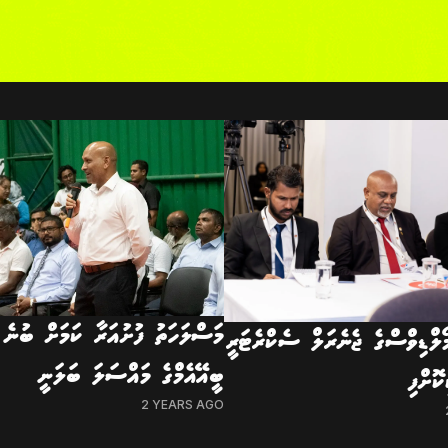
މަސްލަހަތު ފުށުއަރާ ކަމަށް ބުނ
ޯލްޑިވްސްގެ ޖެނެރަލް ސެކްރެޓަރީ
ބީއޭއެމްގެ މައްސަލަ ބަލަނީ
ކޮށްފި
2 YEARS AGO