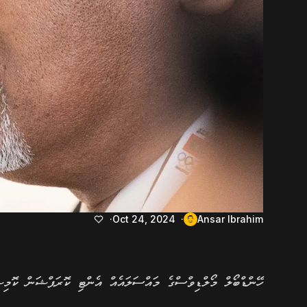
Oct 24, 2024
Ansar Ibrahim
ހޭންޑްބޯލް މޯލްޑިވްސްގެ މައްސަލައެއް އެންޓި ކޮރަޕްޝަން ކޮމިޝ