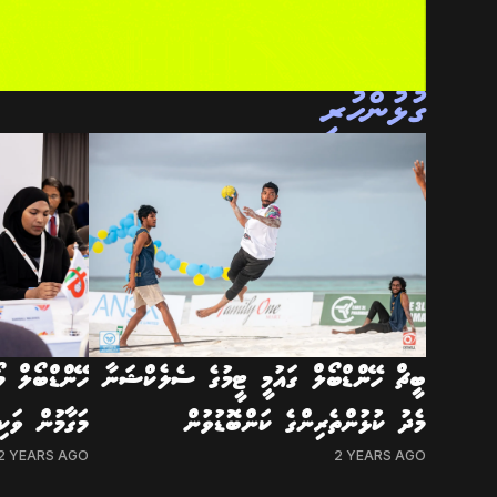
ގުޅުންހުރި
ބީޗް ހޭންޑްބޯލް ގައުމީ ޓީމުގެ ސެލެކްޝަނާ
ހޭންޑްބޯލް މ
މެދު ކުޅުންތެރިންގެ ކަންބޮޑުވުން
މަގާމުން ވަކި
2 YEARS AGO
2 YEARS AGO