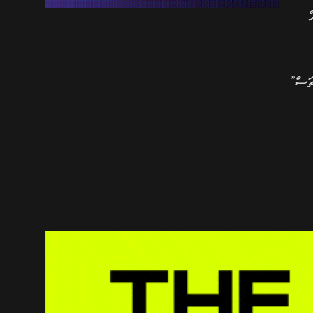
ް
ޗަސް”