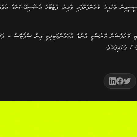
ސީސީއިން ތަހުގީގު ކުރަންފަށާފައި ވާއިރު، ފުޓުބޯޅަ އެސޯސިއޭޝަންގެ އެތައ
ްޓި ކޮރަޕްޝަން އޮނެސްޓީ އެންޑް އެކައުންޓަބިލިޓީ އިން ސްޕޯޓްސް – ޕަ
ސް ފަށައިފައެވެ.