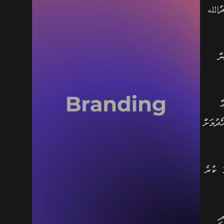
الله
ް
ް
ދުމަށް
 ކުރެ
ި