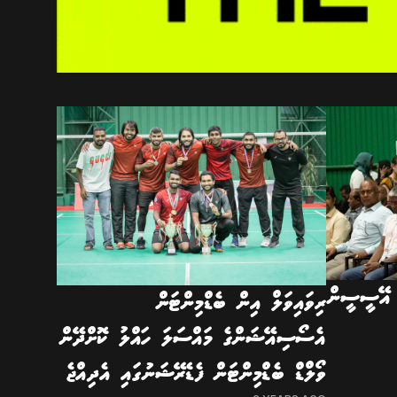
ެ އޭސީސީން
ރިވައިވަލް އިން ބެޑްމިންޓަން
އެސޯސިއޭޝަންގެ މައްސަލަ ހައްލު ކޮށްދޭން
ވޯލްޑް ބެޑްމިންޓަން ފެޑެރޭޝަނުގައި އެދިއްޖެ