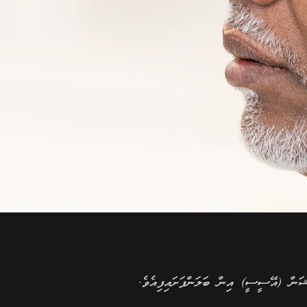
ަން (އޭސީސީ) އިން ބަލަންފަށައިފިއެވެ.